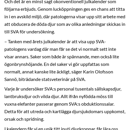
Och det är en minst sagt okonventionell julkalender som
följarna erbjuds. Genom lucköppningen ges en chans att titta
in i en avskild miljö, där patologerna visar upp sitt arbete med
att obducera de döda djur som av olika anledningar skickas in
till SVA för undersökning.
– Tanken med årets julkalender är att visa upp SVA-
patologens vardag där man får se det vi normalt sett inte
visar annars. Saker som både är spännande, men också lite
ögonbrynshöjande. En del saker vi gör uppfattas som
normalt, annat kanske lite äckligt, säger Karin Olofsson
Sannö, biträdande statsveterinär på SVA.
Varje år undersöker SVA:s personal tusentals sällskapsdjur,
lantbruksdjur och vilda djur. Allt ifrån nyfödda möss till
vuxna elefanter passerar genom SVA:s obduktionssalar.
Detta för att utreda och kartlägga djursjukdomars uppkomst,
orsak och spridning.
I kalendern får vi en unik titt inuti djurkroppar, får lära oss