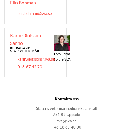
Elin Bohman
elin.bohman@sva.se
Karin Olofsson-
Sannö
BITRÄDANDE
STATSVETERINÄR
Foto: Jonas
karin.olofsson@sva.se
Förare/SVA
018-67 42 70
Kontakta oss
Statens veterinärmedicinska anstalt
751 89 Uppsala
sva@sva.se
+46 18 67 40 00