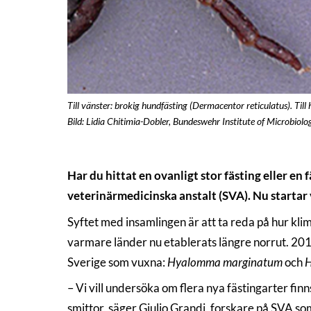
Till vänster: brokig hundfästing (Dermacentor reticulatus). Til
Bild: Lidia Chitimia-Dobler, Bundeswehr Institute of Microbio
Har du hittat en ovanligt stor fästing eller en 
veterinärmedicinska anstalt (SVA). Nu startar 
Syftet med insamlingen är att ta reda på hur kli
varmare länder nu etablerats längre norrut. 2018
Sverige som vuxna:
Hyalomma marginatum
och
H
– Vi vill undersöka om flera nya fästingarter fin
smittor, säger Giulio Grandi, forskare på SVA so