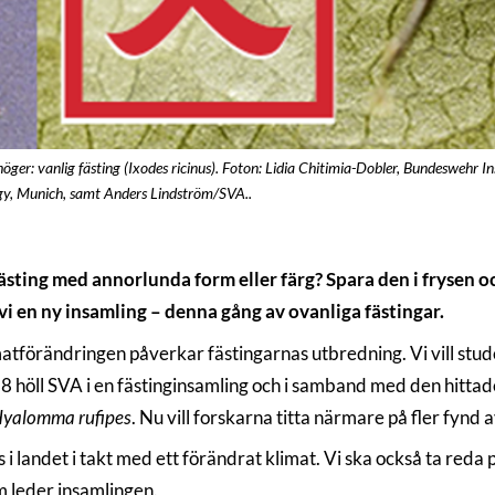
l höger: vanlig fästing (Ixodes ricinus). Foton: Lidia Chitimia-Dobler, Bundeswehr
logy, Munich, samt Anders Lindström/SVA..
fästing med annorlunda form eller färg? Spara den i frysen oc
vi en ny insamling – denna gång av ovanliga fästingar.
matförändringen påverkar fästingarnas utbredning. Vi vill stude
 höll SVA i en fästinginsamling och i samband med den hittades
yalomma rufipes
. Nu vill forskarna titta närmare på fler fynd 
ns i landet i takt med ett förändrat klimat. Vi ska också ta red
m leder insamlingen.