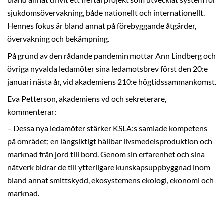
bland annat drivit ett flertal projekt som utvecklat system för
sjukdomsövervakning, både nationellt och internationellt.
Hennes fokus är bland annat på förebyggande åtgärder,
övervakning och bekämpning.
På grund av den rådande pandemin mottar Ann Lindberg och
övriga nyvalda ledamöter sina ledamotsbrev först den 20:e
januari nästa år, vid akademiens 210:e högtidssammankomst.
Eva Petterson, akademiens vd och sekreterare,
kommenterar:
– Dessa nya ledamöter stärker KSLA:s samlade kompetens
på området; en långsiktigt hållbar livsmedelsproduktion och
marknad från jord till bord. Genom sin erfarenhet och sina
nätverk bidrar de till ytterligare kunskapsuppbyggnad inom
bland annat smittskydd, ekosystemens ekologi, ekonomi och
marknad.