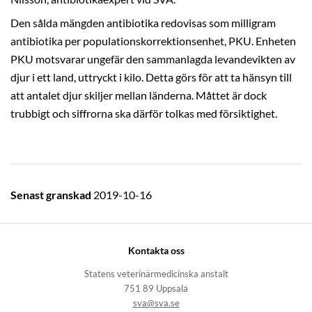
Den sålda mängden antibiotika redovisas som milligram
antibiotika per populationskorrektionsenhet, PKU. Enheten
PKU motsvarar ungefär den sammanlagda levandevikten av
djur i ett land, uttryckt i kilo. Detta görs för att ta hänsyn till
att antalet djur skiljer mellan länderna. Måttet är dock
trubbigt och siffrorna ska därför tolkas med försiktighet.
Senast granskad
2019-10-16
Kontakta oss
Statens veterinärmedicinska anstalt
751 89 Uppsala
sva@sva.se