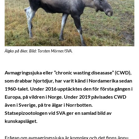
Älgko på åker. Bild: Torsten Mörner/SVA.
Avmagringssjuka eller ”chronic wasting diseasase” (CWD),
som drabbar hjortdjur, har varit känd i Nordamerika sedan
1960-talet. Under 2016 upptäcktes den för första gången i
Europa, på vildren i Norge. Under 2019 påvisades CWD
även i Sverige, på tre älgar i Norrbotten.
Statsepizootologen vid SVA ger en samlad bild av
kunskapsläget.
Frågan om avmagringssjuka är komplex och det finns ännu