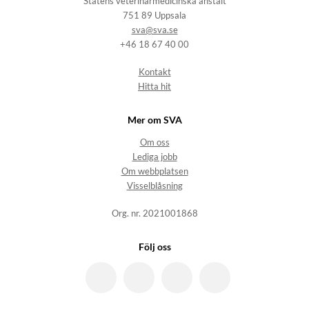
Statens veterinärmedicinska anstalt
751 89 Uppsala
sva@sva.se
+46 18 67 40 00
Kontakt
Hitta hit
Mer om SVA
Om oss
Lediga jobb
Om webbplatsen
Visselblåsning
Org. nr. 2021001868
Följ oss