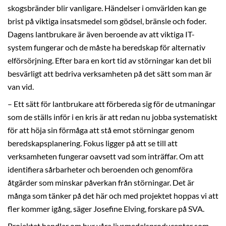
skogsbränder blir vanligare. Händelser i omvärlden kan ge
brist på viktiga insatsmedel som gödsel, bränsle och foder.
Dagens lantbrukare är även beroende av att viktiga IT-
system fungerar och de måste ha beredskap för alternativ
elförsörjning. Efter bara en kort tid av störningar kan det bli
besvärligt att bedriva verksamheten på det sätt som man är
van vid.
– Ett sätt för lantbrukare att förbereda sig för de utmaningar
som de ställs inför i en kris är att redan nu jobba systematiskt
för att höja sin förmåga att stå emot störningar genom
beredskapsplanering. Fokus ligger på att se till att
verksamheten fungerar oavsett vad som inträffar. Om att
identifiera sårbarheter och beroenden och genomföra
åtgärder som minskar påverkan från störningar. Det är
många som tänker på det här och med projektet hoppas vi att
fler kommer igång, säger Josefine Elving, forskare på SVA.
Projektet handlar om hur våra livsmedelsproducenter som