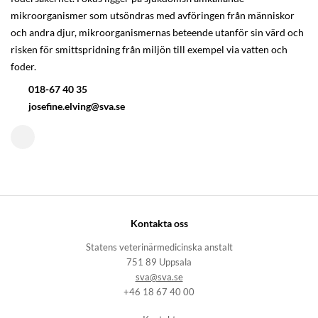
mikroorganismer som utsöndras med avföringen från människor
och andra djur, mikroorganismernas beteende utanför sin värd och
risken för smittspridning från miljön till exempel via vatten och
foder.
018-67 40 35
josefine.elving@sva.se
Kontakta oss
Statens veterinärmedicinska anstalt
751 89 Uppsala
sva@sva.se
+46 18 67 40 00