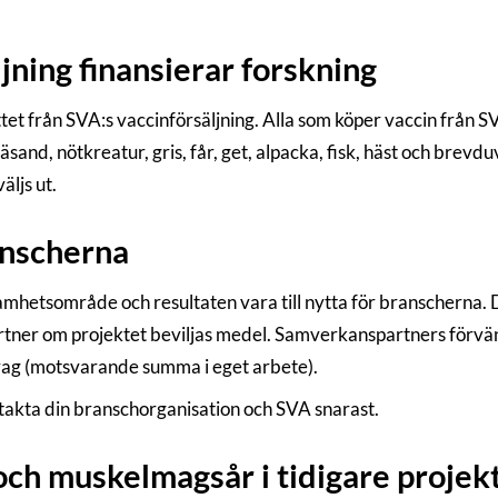
jning finansierar forskning
t från SVA:s vaccinförsäljning. Alla som köper vaccin från 
räsand, nötkreatur, gris, får, get, alpacka, fisk, häst och brev
äljs ut.
ranscherna
mhetsområde och resultaten vara till nytta för branscherna. D
artner om projektet beviljas medel. Samverkanspartners fö
idrag (motsvarande summa i eget arbete).
takta din branschorganisation och SVA snarast.
och muskelmagsår i tidigare projek