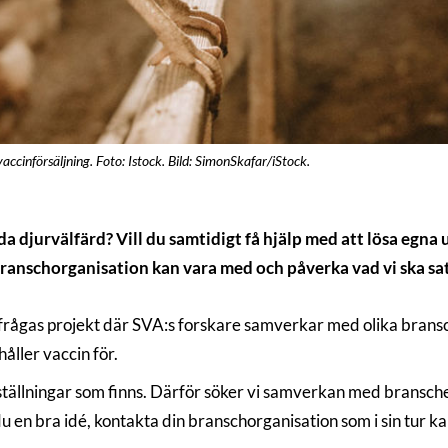
cinförsäljning. Foto: Istock. Bild: SimonSkafar/iStock.
ida djurvälfärd? Vill du samtidigt få hjälp med att lösa egna
 branschorganisation kan vara med och påverka vad vi ska sat
rfrågas projekt där SVA:s forskare samverkar med olika branscho
åller vaccin för.
ställningar som finns. Därför söker vi samverkan med branscher
du en bra idé, kontakta din branschorganisation som i sin tur 