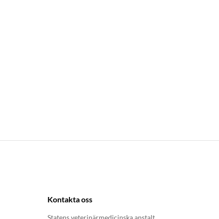
Kontakta oss
Statens veterinärmedicinska anstalt