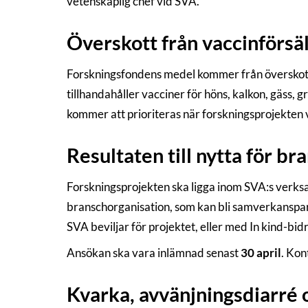
vetenskaplig chef vid SVA.
Överskott från vaccinförsäl
Forskningsfondens medel kommer från överskotte
tillhandahåller vacciner för höns, kalkon, gäss, g
kommer att prioriteras när forskningsprojekten v
Resultaten till nytta för b
Forskningsprojekten ska ligga inom SVA:s verksa
branschorganisation, som kan bli samverkansp
SVA beviljar för projektet, eller med In kind-b
Ansökan ska vara inlämnad senast
30 april
. Kon
Kvarka, avvänjningsdiarré 