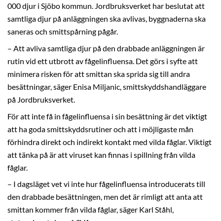
000 djur i Sjöbo kommun. Jordbruksverket har beslutat att
samtliga djur på anläggningen ska avlivas, byggnaderna ska
saneras och smittspårning pågår.
– Att avliva samtliga djur på den drabbade anläggningen är
rutin vid ett utbrott av fågelinfluensa. Det görs i syfte att
minimera risken för att smittan ska sprida sig till andra
besättningar, säger Enisa Miljanic, smittskyddshandläggare
på Jordbruksverket.
För att inte få in fågelinfluensa i sin besättning är det viktigt
att ha goda smittskyddsrutiner och att i möjligaste mån
förhindra direkt och indirekt kontakt med vilda fåglar. Viktigt
att tänka på är att viruset kan finnas i spillning från vilda
fåglar.
– I dagsläget vet vi inte hur fågelinfluensa introducerats till
den drabbade besättningen, men det är rimligt att anta att
smittan kommer från vilda fåglar, säger Karl Ståhl,