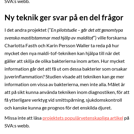
SVA:s webb.
Ny teknik ger svar på en del frågor
I det andra projektet (”
En pilotstudie – går det att genomtypa
svenska mastitstammar med hjälp av malditof
”) ville forskarna
Charlotta Fasth och Karin Persson Waller ta reda på hur
mycket den nya maldi-tof-tekniken kan hjälpa till när det
gäller att skilja de olika bakterierna inom arten. Hur mycket
information går det att få ut om dessa bakterier som orsakar
juverinflammation? Studien visade att tekniken kan ge mer
information om vissa av bakterierna, men inte alla. Målet är
att på sikt kunna använda tekniken inom diagnostiken, för att
få ytterligare verktyg vid smittspårning, sjukdomskontroll
och kanske kunna ge prognos för det enskilda djuret.
Missa inte att läsa
projektets populärvetenskapliga artikel
på
SVA:s webb.