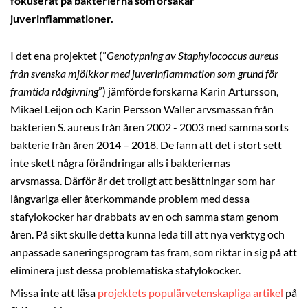
fokuserat på bakterierna som orsakar
juverinflammationer.
I det ena projektet (”
Genotypning av Staphylococcus aureus
från svenska mjölkkor med juverinflammation som grund för
framtida rådgivning
”) jämförde forskarna Karin Artursson,
Mikael Leijon och Karin Persson Waller arvsmassan från
bakterien S. aureus från åren 2002 - 2003 med samma sorts
bakterie från åren 2014 – 2018. De fann att det i stort sett
inte skett några förändringar alls i bakteriernas
arvsmassa. Därför är det troligt att besättningar som har
långvariga eller återkommande problem med dessa
stafylokocker har drabbats av en och samma stam genom
åren. På sikt skulle detta kunna leda till att nya verktyg och
anpassade saneringsprogram tas fram, som riktar in sig på att
eliminera just dessa problematiska stafylokocker.
Missa inte att läsa
projektets populärvetenskapliga artikel
på