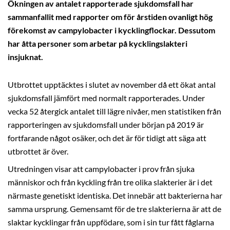
Ökningen av antalet rapporterade sjukdomsfall har
sammanfallit med rapporter om för årstiden ovanligt hög
förekomst av campylobacter i kycklingflockar. Dessutom
har åtta personer som arbetar på kycklingslakteri
insjuknat.
Utbrottet upptäcktes i slutet av november då ett ökat antal
sjukdomsfall jämfört med normalt rapporterades. Under
vecka 52 återgick antalet till lägre nivåer, men statistiken från
rapporteringen av sjukdomsfall under början på 2019 är
fortfarande något osäker, och det är för tidigt att säga att
utbrottet är över.
Utredningen visar att campylobacter i prov från sjuka
människor och från kyckling från tre olika slakterier är i det
närmaste genetiskt identiska. Det innebär att bakterierna har
samma ursprung. Gemensamt för de tre slakterierna är att de
slaktar kycklingar från uppfödare, som i sin tur fått fåglarna