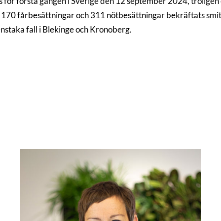
för första gången i Sverige den 12 september 2024, troligen ef
i 170 fårbesättningar och 311 nötbesättningar bekräftats smi
nstaka fall i Blekinge och Kronoberg.