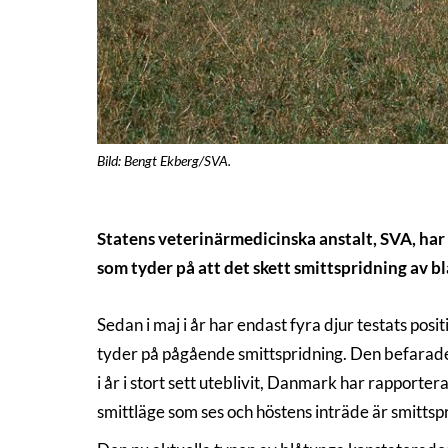
Bild: Bengt Ekberg/SVA.
Statens veterinärmedicinska anstalt, SVA, har p
som tyder på att det skett smittspridning av b
Sedan i maj i år har endast fyra djur testats posi
tyder på pågående smittspridning. Den befarade 
i år i stort sett uteblivit, Danmark har rapporter
smittläge som ses och höstens inträde är smitts