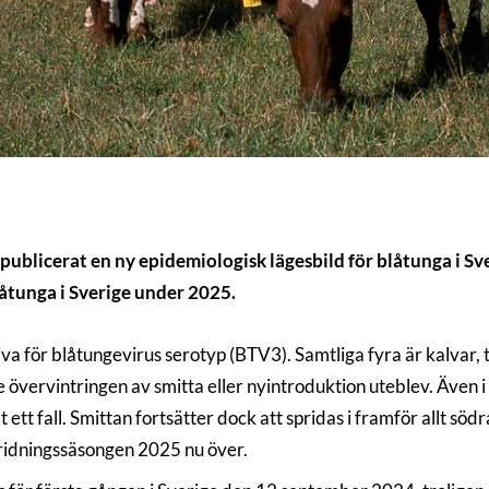
ublicerat en ny epidemiologisk lägesbild för blåtunga i Sver
låtunga i Sverige under 2025.
tiva för blåtungevirus serotyp (BTV3). Samtliga fyra är kalvar, t
övervintringen av smitta eller nyintroduktion uteblev. Även 
at ett fall. Smittan fortsätter dock att spridas i framför allt 
pridningssäsongen 2025 nu över.