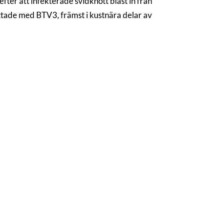
ter att infekterade svidknott blåst in från
ttade med BTV3, främst i kustnära delar av