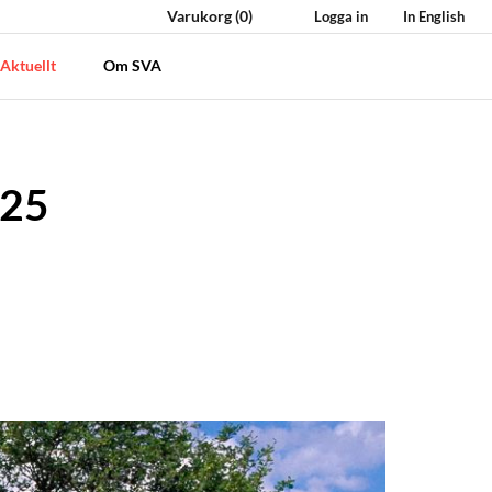
Varukorg
(0)
Logga in
In English
Aktuellt
Om SVA
025