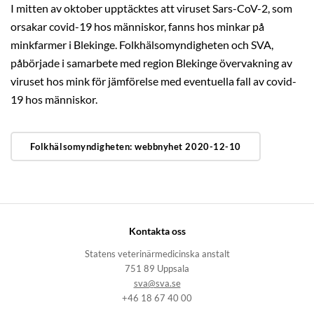
I mitten av oktober upptäcktes att viruset Sars-CoV-2, som
orsakar covid-19 hos människor, fanns hos minkar på
minkfarmer i Blekinge. Folkhälsomyndigheten och SVA,
påbörjade i samarbete med region Blekinge övervakning av
viruset hos mink för jämförelse med eventuella fall av covid-
19 hos människor.
Folkhälsomyndigheten: webbnyhet 2020-12-10
Kontakta oss
Statens veterinärmedicinska anstalt
751 89 Uppsala
sva@sva.se
+46 18 67 40 00