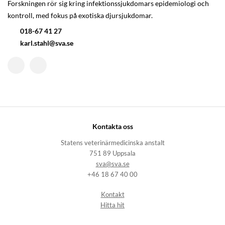
Forskningen rör sig kring infektionssjukdomars epidemiologi och
kontroll, med fokus på exotiska djursjukdomar.
018-67 41 27
karl.stahl@sva.se
Kontakta oss
Statens veterinärmedicinska anstalt
751 89 Uppsala
sva@sva.se
+46 18 67 40 00
Kontakt
Hitta hit