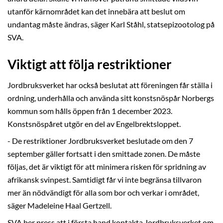
utanför kärnområdet kan det innebära att beslut om
undantag måste ändras, säger Karl Ståhl, statsepizootolog på
SVA.
Viktigt att följa restriktioner
Jordbruksverket har också beslutat att föreningen får ställa i
ordning, underhålla och använda sitt konstsnöspår Norbergs
kommun som hålls öppen från 1 december 2023.
Konstsnöspåret utgör en del av Engelbrektsloppet.
- De restriktioner Jordbruksverket beslutade om den 7
september gäller fortsatt i den smittade zonen. De måste
följas, det är viktigt för att minimera risken för spridning av
afrikansk svinpest. Samtidigt får vi inte begränsa tillvaron
mer än nödvändigt för alla som bor och verkar i området,
säger Madeleine Haal Gertzell.
SVA ber press att i första hand kontakta Jordbruksverket om