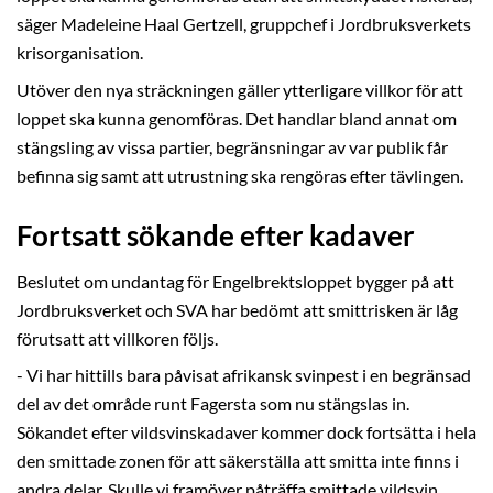
säger Madeleine Haal Gertzell, gruppchef i Jordbruksverkets
krisorganisation.
Utöver den nya sträckningen gäller ytterligare villkor för att
loppet ska kunna genomföras. Det handlar bland annat om
stängsling av vissa partier, begränsningar av var publik får
befinna sig samt att utrustning ska rengöras efter tävlingen.
Fortsatt sökande efter kadaver
Beslutet om undantag för Engelbrektsloppet bygger på att
Jordbruksverket och SVA har bedömt att smittrisken är låg
förutsatt att villkoren följs.
- Vi har hittills bara påvisat afrikansk svinpest i en begränsad
del av det område runt Fagersta som nu stängslas in.
Sökandet efter vildsvinskadaver kommer dock fortsätta i hela
den smittade zonen för att säkerställa att smitta inte finns i
andra delar. Skulle vi framöver påträffa smittade vildsvin