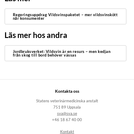
Regeringsuppdrag Vildsvinspaketet – mer vildsvinskött
når konsumenter
Läs mer hos andra
Jordbruksverket: Vildsvin är en resurs – men kedjan
från skog till bord behöver vässas
Kontakta oss
Statens veterinärmedicinska anstalt
751 89 Uppsala
sva@sva.se
+46 18 67 40 00
Kontakt