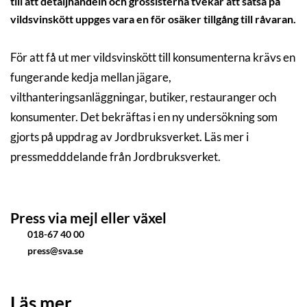
till att detaljhandeln och grossisterna tvekar att satsa på
vildsvinskött uppges vara en för osäker tillgång till råvaran.
För att få ut mer vildsvinskött till konsumenterna krävs en
fungerande kedja mellan jägare,
vilthanteringsanläggningar, butiker, restauranger och
konsumenter. Det bekräftas i en ny undersökning som
gjorts på uppdrag av Jordbruksverket. Läs mer i
pressmedddelande från Jordbruksverket.
Press via mejl eller växel
018-67 40 00
press@sva.se
Läs mer