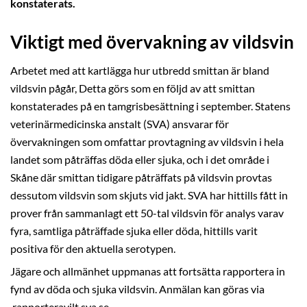
konstaterats.
Viktigt med övervakning av vildsvin
Arbetet med att kartlägga hur utbredd smittan är bland
vildsvin pågår, Detta görs som en följd av att smittan
konstaterades på en tamgrisbesättning i september. Statens
veterinärmedicinska anstalt (SVA) ansvarar för
övervakningen som omfattar provtagning av vildsvin i hela
landet som påträffas döda eller sjuka, och i det område i
Skåne där smittan tidigare påträffats på vildsvin provtas
dessutom vildsvin som skjuts vid jakt. SVA har hittills fått in
prover från sammanlagt ett 50-tal vildsvin för analys varav
fyra, samtliga påträffade sjuka eller döda, hittills varit
positiva för den aktuella serotypen.
Jägare och allmänhet uppmanas att fortsätta rapportera in
fynd av döda och sjuka vildsvin. Anmälan kan göras via