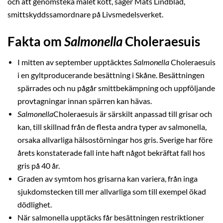
och att genomsteka malet kött, säger Mats Lindblad,
smittskyddssamordnare på Livsmedelsverket.
Fakta om
Salmonella
Choleraesuis
I mitten av september upptäcktes
Salmonella
Choleraesuis
i en gyltproducerande besättning i Skåne. Besättningen
spärrades och nu pågår smittbekämpning och uppföljande
provtagningar innan spärren kan hävas.
Salmonella
Choleraesuis är särskilt anpassad till grisar och
kan, till skillnad från de flesta andra typer av salmonella,
orsaka allvarliga hälsostörningar hos gris. Sverige har före
årets konstaterade fall inte haft något bekräftat fall hos
gris på 40 år.
Graden av symtom hos grisarna kan variera, från inga
sjukdomstecken till mer allvarliga som till exempel ökad
dödlighet.
När salmonella upptäcks får besättningen restriktioner