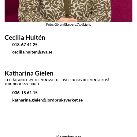
Foto: Göran Ekeberg/AddLight
Cecilia Hultén
018-67 41 25
cecilia.hulten@sva.se
Katharina Gielen
BITRÄDANDE AVDELNINGSCHEF
PÅ DJURAVDELNINGEN PÅ
JORDBRUKSVERKET
036-15 61 15
katharina.gielen@jordbruksverket.se
Kontakta oss