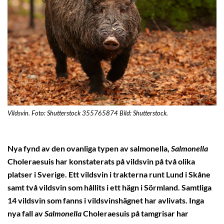
Vildsvin. Foto: Shutterstock 355765874 Bild: Shutterstock.
Nya fynd av den ovanliga typen av salmonella,
Salmonella
Choleraesuis har konstaterats på vildsvin på två olika
platser i Sverige. Ett vildsvin i trakterna runt Lund i Skåne
samt två vildsvin som hållits i ett hägn i Sörmland. Samtliga
14 vildsvin som fanns i vildsvinshägnet har avlivats. Inga
nya fall av
Salmonella
Choleraesuis på tamgrisar har