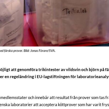
ed färska prover. Bild: Jonas Förare/SVA.
jligt att genomföra trikintester av vildsvin och björn på fä
ter en regeländring i EU-lagstiftningen för laboratorieanal
s medlemsstater och innebär att resultat från prover som tas fr
ska laboratorier att acceptera köttprover som har varit frysta 