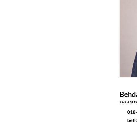
Behda
PARASI
018-
behd