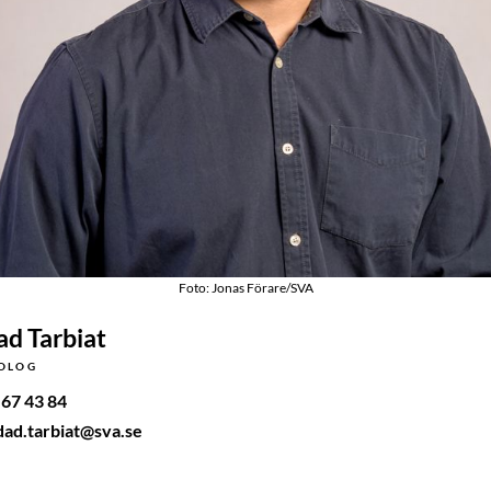
Foto: Jonas Förare/SVA
d Tarbiat
TOLOG
67 43 84
ad.tarbiat@sva.se