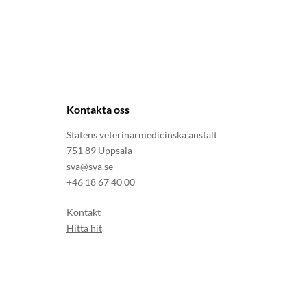
Kontakta oss
Statens veterinärmedicinska anstalt
751 89 Uppsala
sva@sva.se
+46 18 67 40 00
Kontakt
Hitta hit