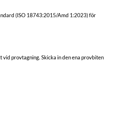
standard (ISO 18743:2015/Amd 1:2023) för
t vid provtagning. Skicka in den ena provbiten