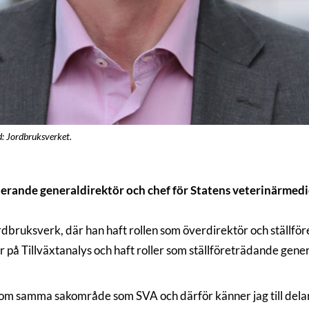
d: Jordbruksverket.
rierande generaldirektör och chef för Statens veterinärmedi
bruksverk, där han haft rollen som överdirektör och ställför
på Tillväxtanalys och haft roller som ställföreträdande gener
om samma sakområde som SVA och därför känner jag till delar