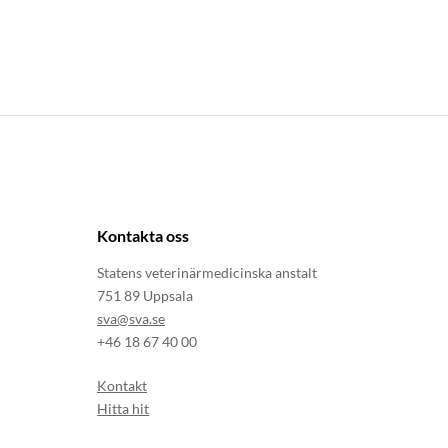
Kontakta oss
Statens veterinärmedicinska anstalt
751 89 Uppsala
sva@sva.se
+46 18 67 40 00
Kontakt
Hitta hit