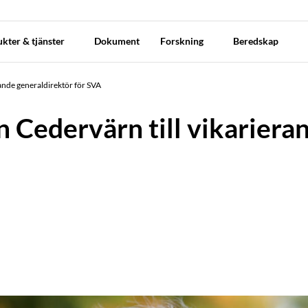
kter & tjänster
Dokument
Forskning
Beredskap
rande generaldirektör för SVA
n Cedervärn till vikariera