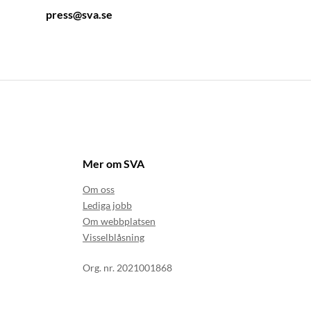
press@sva.se
Mer om SVA
Om oss
Lediga jobb
Om webbplatsen
Visselblåsning
Org. nr. 2021001868