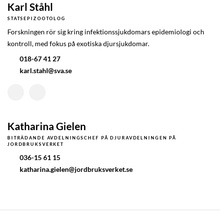
Karl Ståhl
STATSEPIZOOTOLOG
Forskningen rör sig kring infektionssjukdomars epidemiologi och
kontroll, med fokus på exotiska djursjukdomar.
018-67 41 27
karl.stahl@sva.se
Katharina Gielen
BITRÄDANDE AVDELNINGSCHEF
PÅ DJURAVDELNINGEN PÅ
JORDBRUKSVERKET
036-15 61 15
katharina.gielen@jordbruksverket.se