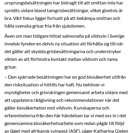
ursprungsbesättningen har bidragit till att smittan inte har
spridits vidare bland tamgrisbesättningar, vilket givetvis är
bra. Vårt fokus ligger fortsatt på att bekämpa smittan och
hålla svenska grisar fria från sjukdomen.
Även om man tidigare hittat salmonella på vildsvin i Sverige
innebär fynden en delvis ny situation att förhålla sig till när
det gäller att skydda grisbesättningarna och understryker
vikten av att förhindra kontakt mellan vildsvin och tama
grisar.
– Den spärrade besättningen har en god biosäkerhet utifrån
den risksituation vi hittills har haft. Nu behöver vi
myndigheter och grisnäringen gemensamt arbeta vidare med
att uppdatera rådgivning och rekommendationer när det
gäller biosäkerheten mot vildsvin. Kunskaperna och
erfarenheterna från den här händelsen tar vi med oss in i det
gemensamma biosäkerhetsarbete som redan pågår till följd
av läget med afrikansk svinpest (ASF), säger Katharina Gielen