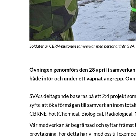
Soldater ur CBRN-plutonen samverkar med personal från SVA. 
Övningen genomförs den 28 april i samverkan 
både inför och under ett väpnat angrepp. Övni
SVA:s deltagande baseras på ett 2:4 projekt som 
syfte att öka förmågan till samverkan inom tot
CBRNE-hot (Chemical, Biological, Radiological, N
Vår medverkan är begränsad och syftar främst t
provtagning. För detta har vi med oss till exe