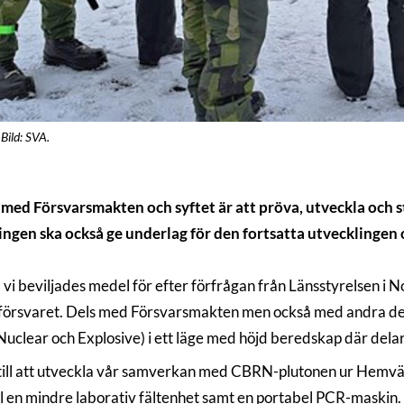
Bild: SVA.
med Försvarsmakten och syftet är att pröva, utveckla och s
ngen ska också ge underlag för den fortsatta utvecklingen 
vi beviljades medel för efter förfrågan från Länsstyrelsen i N
alförsvaret. Dels med Försvarsmakten men också med andra del
uclear och Explosive) i ett läge med höjd beredskap där delar 
ill att utveckla vår samverkan med CBRN-plutonen ur Hemvär
mpel en mindre laborativ fältenhet samt en portabel PCR-mask