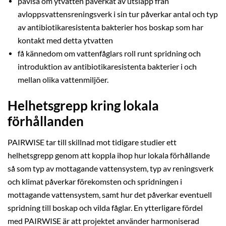
påvisa om ytvatten påverkat av utsläpp från
avloppsvattensreningsverk i sin tur påverkar antal och typ
av antibiotikaresistenta bakterier hos boskap som har
kontakt med detta ytvatten
få kännedom om vattenfåglars roll runt spridning och
introduktion av antibiotikaresistenta bakterier i och
mellan olika vattenmiljöer.
Helhetsgrepp kring lokala
förhållanden
PAIRWISE tar till skillnad mot tidigare studier ett
helhetsgrepp genom att koppla ihop hur lokala förhållande
så som typ av mottagande vattensystem, typ av reningsverk
och klimat påverkar förekomsten och spridningen i
mottagande vattensystem, samt hur det påverkar eventuell
spridning till boskap och vilda fåglar. En ytterligare fördel
med PAIRWISE är att projektet använder harmoniserad