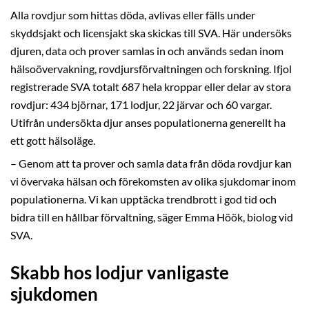
Alla rovdjur som hittas döda, avlivas eller fälls under
skyddsjakt och licensjakt ska skickas till SVA. Här undersöks
djuren, data och prover samlas in och används sedan inom
hälsoövervakning, rovdjursförvaltningen och forskning. Ifjol
registrerade SVA totalt 687 hela kroppar eller delar av stora
rovdjur: 434 björnar, 171 lodjur, 22 järvar och 60 vargar.
Utifrån undersökta djur anses populationerna generellt ha
ett gott hälsoläge.
– Genom att ta prover och samla data från döda rovdjur kan
vi övervaka hälsan och förekomsten av olika sjukdomar inom
populationerna. Vi kan upptäcka trendbrott i god tid och
bidra till en hållbar förvaltning, säger Emma Höök, biolog vid
SVA.
Skabb hos lodjur vanligaste
sjukdomen