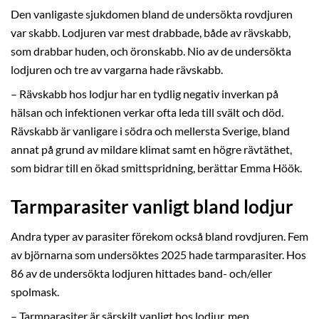
Den vanligaste sjukdomen bland de undersökta rovdjuren
var skabb. Lodjuren var mest drabbade, både av rävskabb,
som drabbar huden, och öronskabb. Nio av de undersökta
lodjuren och tre av vargarna hade rävskabb.
– Rävskabb hos lodjur har en tydlig negativ inverkan på
hälsan och infektionen verkar ofta leda till svält och död.
Rävskabb är vanligare i södra och mellersta Sverige, bland
annat på grund av mildare klimat samt en högre rävtäthet,
som bidrar till en ökad smittspridning, berättar Emma Höök.
Tarmparasiter vanligt bland lodjur
Andra typer av parasiter förekom också bland rovdjuren. Fem
av björnarna som undersöktes 2025 hade tarmparasiter. Hos
86 av de undersökta lodjuren hittades band- och/eller
spolmask.
– Tarmparasiter är särskilt vanligt hos lodjur, men