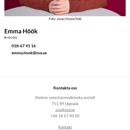
Foto: Jonas Förare/SVA
Emma Höök
BIOLOG
018-67 41 16
emma.hook@sva.se
Kontakta oss
Statens veterinärmedicinska anstalt
751 89 Uppsala
sva@sva.se
+46 18 67 40 00
Kontakt