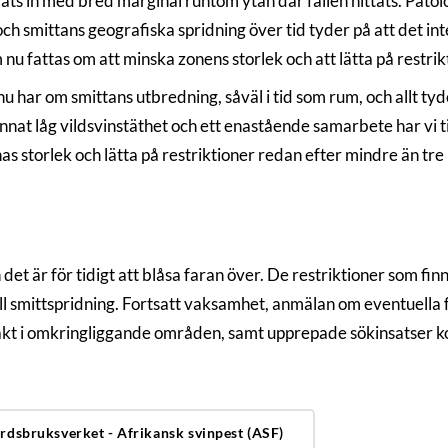
ts in med bred marginal runtom ytan där fallen hittats. Pato
och smittans geografiska spridning över tid tyder på att det in
m nu fattas om att minska zonens storlek och att lätta på restr
nu har om smittans utbredning, såväl i tid som rum, och allt tyd
nnat låg vildsvinstäthet och ett enastående samarbete har vi t
storlek och lätta på restriktioner redan efter mindre än tre må
det är för tidigt att blåsa faran över. De restriktioner som finn
uell smittspridning. Fortsatt vaksamhet, anmälan om eventuella
akt i omkringliggande områden, samt upprepade sökinsatser kom
rdsbruksverket - Afrikansk svinpest (ASF)