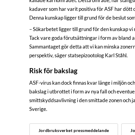
kallade kärnområdet. Detta område, har stängsla
kadaver som har varit positiva för ASF har dött 
Denna kunskap ligger till grund för de beslut so
– Sökarbetet ligger till grund för den kunskap vi 
Tack vare goda förutsättningar i form av bland a
Sammantaget gör detta att vi kan minska zonernas 
perspektiv, säger statsepizootolog Karl Ståhl.
Risk för bakslag
ASF-virus kan dock finnas kvar länge i miljön och 
bakslag i utbrottet i form av nya fall och event
smittskyddsavlivning i den smittade zonen och j
Sverige.
Jordbruksverket pressmeddelande
Jo