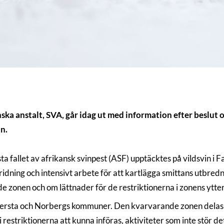
ka anstalt, SVA, går idag ut med information efter beslut o
n.
ta fallet av afrikansk svinpest (ASF) upptäcktes på vildsvin 
spridning och intensivt arbete för att kartlägga smittans utbre
e zonen och om lättnader för de restriktionerna i zonens ytt
ersta och Norbergs kommuner. Den kvarvarande zonen delas oc
restriktionerna att kunna införas, aktiviteter som inte stör d