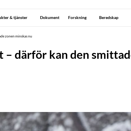
kter & tjänster
Dokument
Forskning
Beredskap
tade zonen minskas nu
t – därför kan den smitta