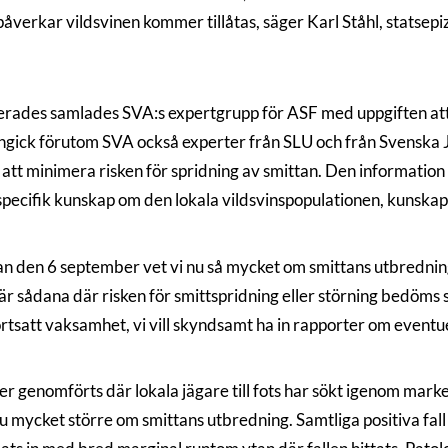
påverkar vildsvinen kommer tillåtas, säger Karl Ståhl, statsep
erades samlades SVA:s expertgrupp för ASF med uppgiften att 
ngick förutom SVA också experter från SLU och från Svenska J
tt minimera risken för spridning av smittan. Den information s
h specifik kunskap om den lokala vildsvinspopulationen, kunska
an den 6 september vet vi nu så mycket om smittans utbredning
s är sådana där risken för smittspridning eller störning bedöm
tsatt vaksamhet, vi vill skyndsamt ha in rapporter om eventue
r genomförts där lokala jägare till fots har sökt igenom mark
nu mycket större om smittans utbredning. Samtliga positiva fall