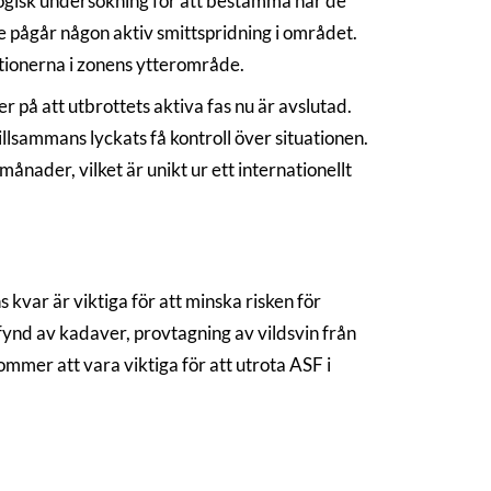
logisk undersökning för att bestämma när de
te pågår någon aktiv smittspridning i området.
iktionerna i zonens ytterområde.
er på att utbrottets aktiva fas nu är avslutad.
illsammans lyckats få kontroll över situationen.
nader, vilket är unikt ur ett internationellt
s kvar är viktiga för att minska risken för
 fynd av kadaver, provtagning av vildsvin från
mer att vara viktiga för att utrota ASF i