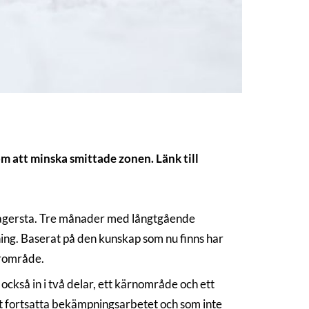
m att minska smittade zonen. Länk till
i Fagersta. Tre månader med långtgående
dning. Baserat på den kunskap som nu finns har
erområde.
kså in i två delar, ett kärnområde och ett
et fortsatta bekämpningsarbetet och som inte