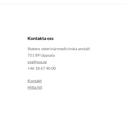
Kontakta oss
Statens veterinärmedicinska anstalt
751 89 Uppsala
sva@sva.se
+46 18 67 40 00
Kontakt
Hitta hit