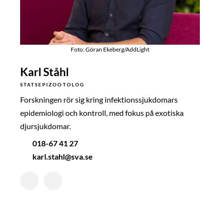
Foto: Göran Ekeberg/AddLight
Karl Ståhl
STATSEPIZOOTOLOG
Forskningen rör sig kring infektionssjukdomars
epidemiologi och kontroll, med fokus på exotiska
djursjukdomar.
018-67 41 27
karl.stahl@sva.se