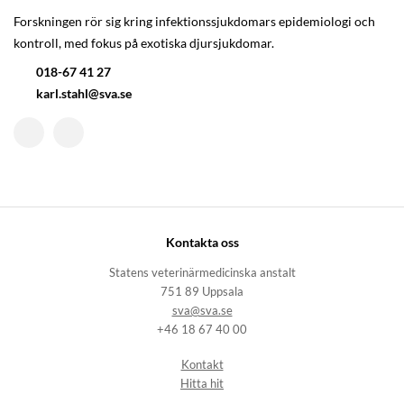
Forskningen rör sig kring infektionssjukdomars epidemiologi och
kontroll, med fokus på exotiska djursjukdomar.
018-67 41 27
karl.stahl@sva.se
Kontakta oss
Statens veterinärmedicinska anstalt
751 89 Uppsala
sva@sva.se
+46 18 67 40 00
Kontakt
Hitta hit