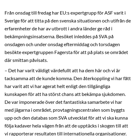
Från onsdag till fredag har EU:s expertgrupp för ASF varit i
Sverige för att titta på den svenska situationen och utifrån de
erfarenheter de har av utbrott i andra länder ge råd i
bekämpningsinsatserna. Besöket inleddes på SVA på
onsdagen och under onsdag eftermiddag och torsdagen
besökte expertgruppen Fagersta för att på plats se området
där smittan påvisats.
– Det har varit väldigt värdefullt att ha dem här och vi är
tacksamma att de kunde komma. Den återkoppling vi har fått
har varit att vi har agerat helt enligt den tillgängliga
kunskapen för att ha störst chans att bekämpa sjukdomen.
De var imponerade över det fantastiska samarbete vi har
med jägarna i området, provtagningscentralen som byggts
upp och den databas som SVA utvecklat för att vi ska kunna
följa kadaver hela vägen från att de upptäcks i skogen till att
vi rapporterar resultaten till internationella organisationer.