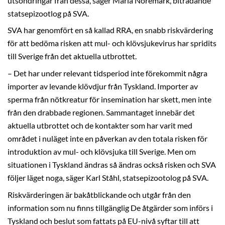
utsöndringar från dessa, säger Maria Nöremark, biträdande
statsepizootlog på SVA.
SVA har genomfört en så kallad RRA, en snabb riskvärdering
för att bedöma risken att mul- och klövsjukevirus har spridits
till Sverige från det aktuella utbrottet.
– Det har under relevant tidsperiod inte förekommit några
importer av levande klövdjur från Tyskland. Importer av
sperma från nötkreatur för insemination har skett, men inte
från den drabbade regionen. Sammantaget innebär det
aktuella utbrottet och de kontakter som har varit med
området i nuläget inte en påverkan av den totala risken för
introduktion av mul- och klövsjuka till Sverige. Men om
situationen i Tyskland ändras så ändras också risken och SVA
följer läget noga, säger Karl Ståhl, statsepizootolog på SVA.
Riskvärderingen är bakåtblickande och utgår från den
information som nu finns tillgänglig De åtgärder som införs i
Tyskland och beslut som fattats på EU-nivå syftar till att