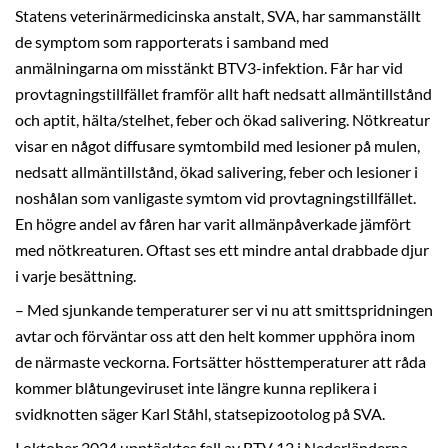
Statens veterinärmedicinska anstalt, SVA, har sammanställt
de symptom som rapporterats i samband med
anmälningarna om misstänkt BTV3-infektion. Får har vid
provtagningstillfället framför allt haft nedsatt allmäntillstånd
och aptit, hälta/stelhet, feber och ökad salivering. Nötkreatur
visar en något diffusare symtombild med lesioner på mulen,
nedsatt allmäntillstånd, ökad salivering, feber och lesioner i
noshålan som vanligaste symtom vid provtagningstillfället.
En högre andel av fåren har varit allmänpåverkade jämfört
med nötkreaturen. Oftast ses ett mindre antal drabbade djur
i varje besättning.
– Med sjunkande temperaturer ser vi nu att smittspridningen
avtar och förväntar oss att den helt kommer upphöra inom
de närmaste veckorna. Fortsätter hösttemperaturer att råda
kommer blåtungeviruset inte längre kunna replikera i
svidknotten säger Karl Ståhl, statsepizootolog på SVA.
I oktober 2024 upptäcktes fall av BTV 12 i Nederländerna.