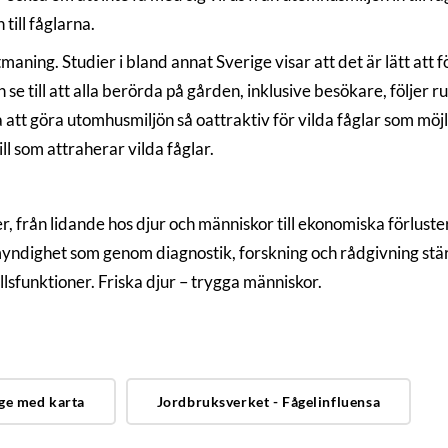
till fåglarna.
aning. Studier i bland annat Sverige visar att det är lätt att f
e till att alla berörda på gården, inklusive besökare, följer ru
 att göra utomhusmiljön så oattraktiv för vilda fåglar som möjl
pill som attraherar vilda fåglar.
r, från lidande hos djur och människor till ekonomiska förluste
myndighet som genom diagnostik, forskning och rådgivning st
lsfunktioner. Friska djur – trygga människor.
äge med karta
Jordbruksverket - Fågelinfluensa