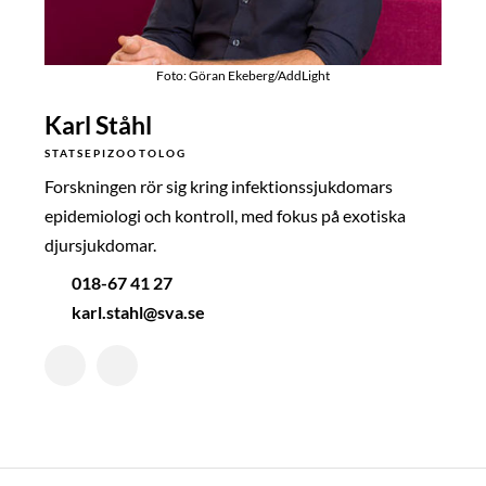
Foto: Göran Ekeberg/AddLight
Karl Ståhl
STATSEPIZOOTOLOG
Forskningen rör sig kring infektionssjukdomars
epidemiologi och kontroll, med fokus på exotiska
djursjukdomar.
018-67 41 27
karl.stahl@sva.se