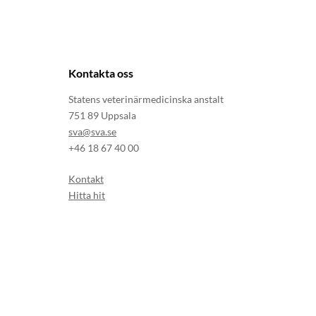
Kontakta oss
Statens veterinärmedicinska anstalt
751 89 Uppsala
sva@sva.se
+46 18 67 40 00
Kontakt
Hitta hit