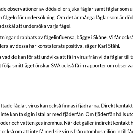
de observationer av döda eller sjuka fåglar samt fåglar som und
 få in fågeln för undersökning. Om det är många fåglar som är d
nadsskäl att undersöka varje fågel.
tningar drabbats av fågelinfluensa, bägge i Skåne. Vi får ocks
era av dessa har konstaterats positiva, säger Karl Ståhl.
d de kan för att undvika att få in virus från vilda fåglar till
 följa smittläget önskar SVA också få in rapporter om observatio
ttade fåglar, virus kan också finnas i fjädrarna. Direkt konta
ar inte kan ta sig in i stallar med fjäderfän. Om fjäderfän håll
 foder och vatten ges inomhus. När det gäller indirekt kontak
 också om att inte få med sig virus från utomhusmiljön in till få