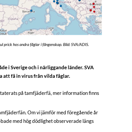
 gul prick hos andra fåglar i fångenskap. Bild: SVA/ADIS.
åde i Sverige och i närliggande länder. SVA
tt få in virus från vilda fåglar.
staterats på tamfjäderfä, mer information finns
ch tamfjäderfän. Om vi jämför med föregående år
rabbade med hög dödlighet observerade längs