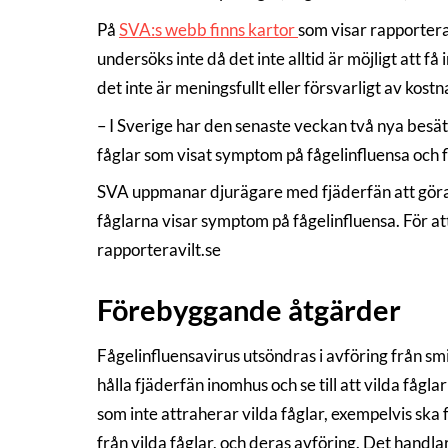
På
SVA:s webb finns kartor
som visar rapportera
undersöks inte då det inte alltid är möjligt att
det inte är meningsfullt eller försvarligt av kost
– I Sverige har den senaste veckan två nya besät
fåglar som visat symptom på fågelinfluensa och fl
SVA uppmanar djurägare med fjäderfän att göra va
fåglarna visar symptom på fågelinfluensa. För att
rapporteravilt.se
Förebyggande åtgärder
Fågelinfluensavirus utsöndras i avföring från smi
hålla fjäderfän inomhus och se till att vilda fågl
som inte attraherar vilda fåglar, exempelvis ska
från vilda fåglar, och deras avföring. Det handlar