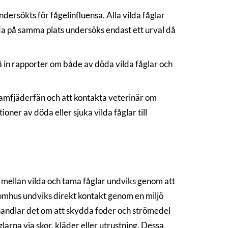
ersökts för fågelinfluensa. Alla vilda fåglar
öda på samma plats undersöks endast ett urval då
å in rapporter om både av döda vilda fåglar och
 tamfjäderfän och att kontakta veterinär om
ner av döda eller sjuka vilda fåglar till
kt mellan vilda och tama fåglar undviks genom att
s utomhus undviks direkt kontakt genom en miljö
t handlar det om att skydda foder och strömedel
glarna via skor, kläder eller utrustning. Dessa