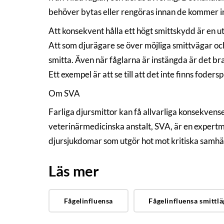
behöver bytas eller rengöras innan de kommer in 
Att konsekvent hålla ett högt smittskydd är en utm
Att som djurägare se över möjliga smittvägar och s
smitta. Även när fåglarna är instängda är det bra
Ett exempel är att se till att det inte finns foders
Om SVA
Farliga djursmittor kan få allvarliga konsekvense
veterinärmedicinska anstalt, SVA, är en expert
djursjukdomar som utgör hot mot kritiska samhäl
Läs mer
Fågelinfluensa
Fågelinfluensa smittl