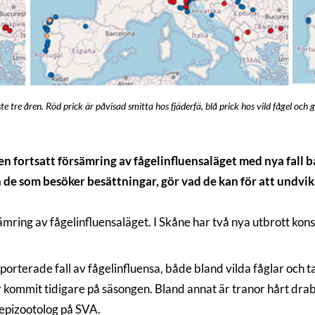
te tre åren. Röd prick är påvisad smitta hos fjäderfä, blå prick hos vild fågel och
en fortsatt försämring av fågelinfluensaläget med nya fall b
de som besöker besättningar, gör vad de kan för att undvika a
ämring av fågelinfluensaläget. I Skåne har två nya utbrott kon
rapporterade fall av fågelinfluensa, både bland vilda fåglar o
ar kommit tidigare på säsongen. Bland annat är tranor hårt d
sepizootolog på SVA.