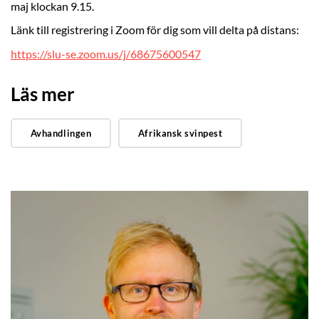
maj klockan 9.15.
Länk till registrering i Zoom för dig som vill delta på distans:
https://slu-se.zoom.us/j/68675600547
Läs mer
Avhandlingen
Afrikansk svinpest