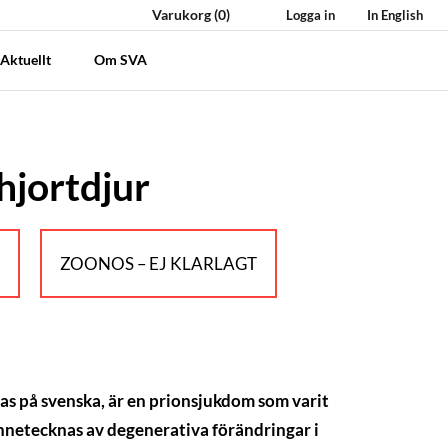
Varukorg
(0)
Logga in
In English
Aktuellt
Om SVA
hjortdjur
M
ZOONOS – EJ KLARLAGT
s på svenska, är en prionsjukdom som varit
nnetecknas av degenerativa förändringar i