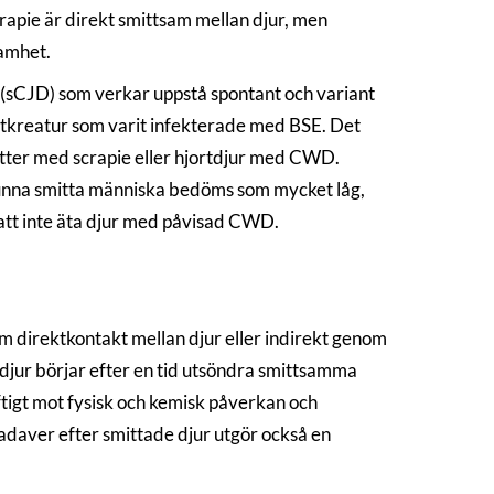
rapie är direkt smittsam mellan djur, men
samhet.
(sCJD) som verkar uppstå spontant och variant
tkreatur som varit infekterade med BSE. Det
 getter med scrapie eller hjortdjur med CWD.
 kunna smitta människa bedöms som mycket låg,
att inte äta djur med påvisad CWD.
direktkontakt mellan djur eller indirekt genom
 djur börjar efter en tid utsöndra smittsamma
ftigt mot fysisk och kemisk påverkan och
kadaver efter smittade djur utgör också en