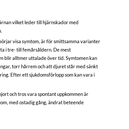
nan vilket leder till hjärnskador med
.
de börjar visa symtom, är för smittsamma varianter
a i tre- till femårsåldern. De mest
blir alltmer uttalade över tid. Symtomen kan
ingar, torr hårrem och att djuret står med sänkt
ing. Efter ett sjukdomsförlopp som kan vara i
hjort och tros vara spontant uppkommen är
ptom, med ostadig gång, ändrat beteende