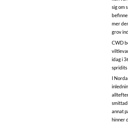
sig om 
befinner
mer den
grov in
CWD bes
viltlev
idag i 
spridits
I Norda
inlednin
allteft
smittad
annat på
hinner d