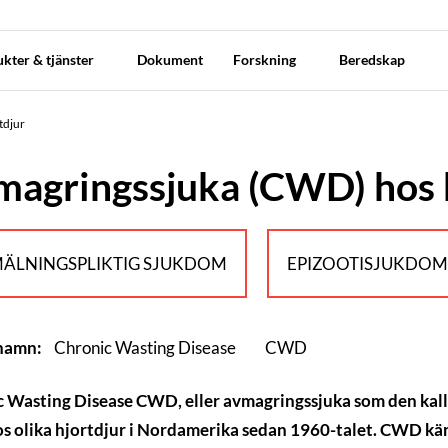
kter & tjänster
Dokument
Forskning
Beredskap
tdjur
agringssjuka (CWD) hos 
ÄLNINGSPLIKTIG SJUKDOM
EPIZOOTISJUKDO
 namn:
Chronic Wasting Disease
CWD
 Wasting Disease CWD, eller avmagringssjuka som den kalla
s olika hjortdjur i Nordamerika sedan 1960-talet. CWD kä