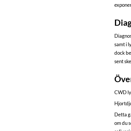
exponer
Dia
Diagnos
samt i 
dock be
sent sk
Öve
CWD ly
Hjortdj
Detta gä
om du s