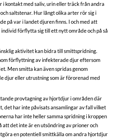
 i kontakt med saliv, urin eller träck från andra
och saltstenar. Hur långt olika arter rör sig i
 på var i landet djuren finns. I och med att
divid förflytta sig till ett nytt område och på så
klig aktivitet kan bidra till smittspridning.
nom förflyttning av infekterade djur eftersom
det. Men smitta kan även spridas genom
tade djur eller utrustning som är förorenad med
attande provtagning av hjortdjur i områden där
, det har inte påvisats ansamlingar av fall vilket
ionerna har inte heller samma spridning i kroppen
tt det inte är en utsöndring av prioner och
utgöra en potentiell smittkälla om andra hjortdjur