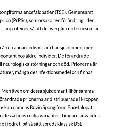
spongiforma encefalopatier (TSE). Gemensamt
, prion (PrPSc), som orsakar en förändring i den
ionproteiner så att de övergår i en form som är
 från en annan individ som har sjukdomen, men
spontant hos äldre individer. De förändrade
ll neurologiska störningar och död. Prionerna är
raturer, många desinfektionsmedel och finnas
ka. Men även om dessa sjukdomar tillhör samma
e förändrade prionerna är distribuerade i kroppen,
slare kan nämnas Bovin Spongiform Encefalopati
 dessa finns i olika varianter. Tidigare användes
i fodret, på så sätt spreds klassisk BSE.