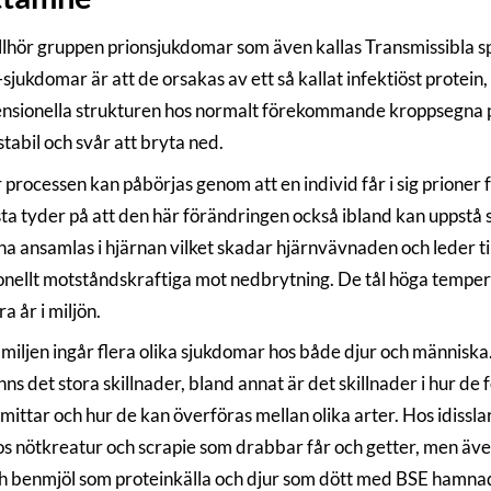
lhör gruppen prionsjukdomar som även kallas Transmissibla 
sjukdomar är att de orsakas av ett så kallat infektiöst protein
nsionella strukturen hos normalt förekommande kroppsegna pr
stabil och svår att bryta ned.
 processen kan påbörjas genom att en individ får i sig prioner
ta tyder på att den här förändringen också ibland kan uppstå 
na ansamlas i hjärnan vilket skadar hjärnvävnaden och leder ti
onellt motståndskraftiga mot nedbrytning. De tål höga tempe
ra år i miljön.
amiljen ingår flera olika sjukdomar hos både djur och männis
inns det stora skillnader, bland annat är det skillnader i hur d
smittar och hur de kan överföras mellan olika arter. Hos idis
os nötkreatur och scrapie som drabbar får och getter, men även
ch benmjöl som proteinkälla och djur som dött med BSE hamnade 