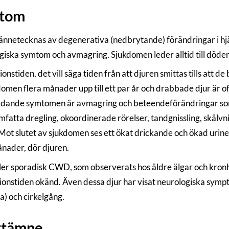
tom
netecknas av degenerativa (nedbrytande) förändringar i hjär
giska symtom och avmagring. Sjukdomen leder alltid till döden
onstiden, det vill säga tiden från att djuren smittas tills att 
omen flera månader upp till ett par år och drabbade djur är oft
dande symtomen är avmagring och beteendeförändringar som 
mfatta dregling, okoordinerade rörelser, tandgnissling, skälvn
Mot slutet av sjukdomen ses ett ökat drickande och ökad uriner
ånader, dör djuren.
ler sporadisk CWD, som observerats hos äldre älgar och kron
ionstiden okänd. Även dessa djur har visat neurologiska sym
a) och cirkelgång.
ttämne