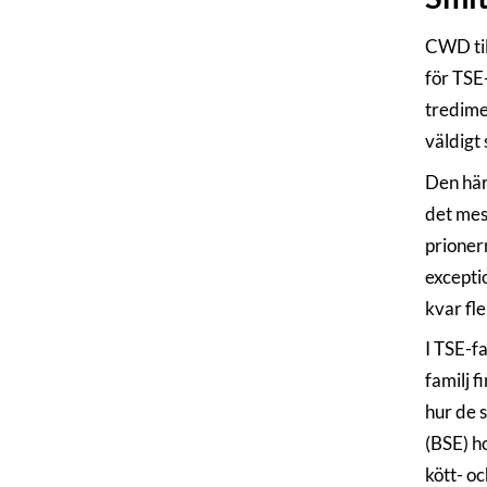
CWD til
för TSE-
tredime
väldigt 
Den här
det mes
prioner
excepti
kvar fle
I TSE-f
familj f
hur de 
(BSE) h
kött- o