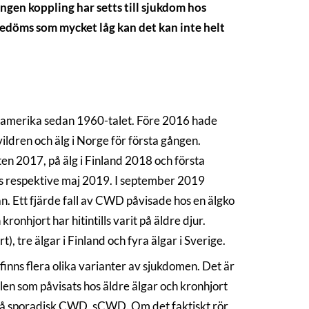
ngen koppling har setts till sjukdom hos
döms som mycket låg kan det kan inte helt
rdamerika sedan 1960-talet. Före 2016 hade
ldren och älg i Norge för första gången.
n 2017, på älg i Finland 2018 och första
rs respektive maj 2019. I september 2019
än. Ett fjärde fall av CWD påvisade hos en älgko
onhjort har hitintills varit på äldre djur.
t), tre älgar i Finland och fyra älgar i Sverige.
inns flera olika varianter av sjukdomen. Det är
len som påvisats hos äldre älgar och kronhjort
så sporadisk CWD, sCWD. Om det faktiskt rör