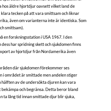
hos äldre hjortdjur oavsett vilket land de
 klara tecken på att vara smittsam och liknar
ika, även om varianterna inte är identiska. Som
och smittsam).
på en forskningsstation i USA 1967. I den
 dess har spridning skett och sjukdomen finns
 export av hjortdjur från Nordamerika även
områden där sjukdomen förekommer ses
ren i området är smittade men andelen stiger
 hälften av de undersökta djuren kan vara
t bekämpa och begränsa. Detta beror bland
 ta lång tid innan smittade djur blir sjuka,