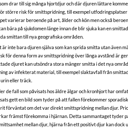
som drar till sig många hjortdjur och där djuren lättare kommer
ör större risk för smittspridning, till exempel utfodringsplatser 
pet varierar beroende på art, ålder och kön men också beroende
an bära på sjukdomen länge innan de blir sjuka kan en smittad in
ida smittan till nya geografiska områden.
är inte bara djuren själva som kan sprida smitta utan även mäns
risk för denna form av smittspridning över långa avstånd är ge
ttade djuret kan utsöndra stora mänger smitta i det nya områ
ning av infekterat material, till exempel slaktavfall från smit
urin eller träck.
ler de fall som påvisats hos äldre älgar och kronhjort har omf
isats gett en bild som tyder på att fallen förekommer sporadiskt
rit förväntat om det var direkt smittspridning mellan djur. Pr
rkar främst förekomma i hjärnan. Detta sammantaget tyder på a
mittsamhet mellan djur, hjärna från ett positivt djur kan dock 