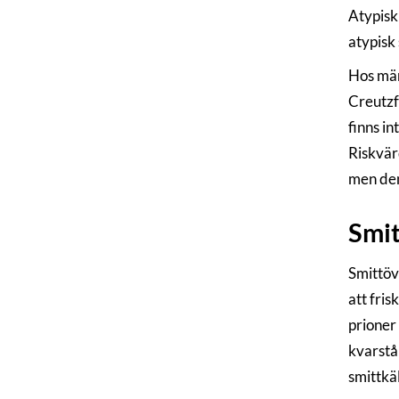
Atypisk
atypisk
Hos män
Creutzf
finns in
Riskvär
men den
Smit
Smittöv
att fri
prioner
kvarstå
smittkäl