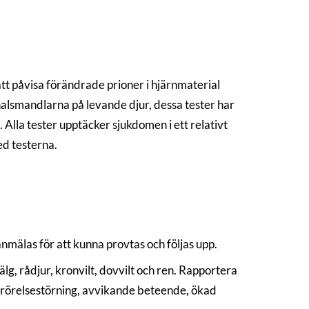
tt påvisa förändrade prioner i hjärnmaterial
 halsmandlarna på levande djur, dessa tester har
Alla tester upptäcker sjukdomen i ett relativt
ed testerna.
mälas för att kunna provtas och följas upp.
lg, rådjur, kronvilt, dovvilt och ren. Rapportera
, rörelsestörning, avvikande beteende, ökad