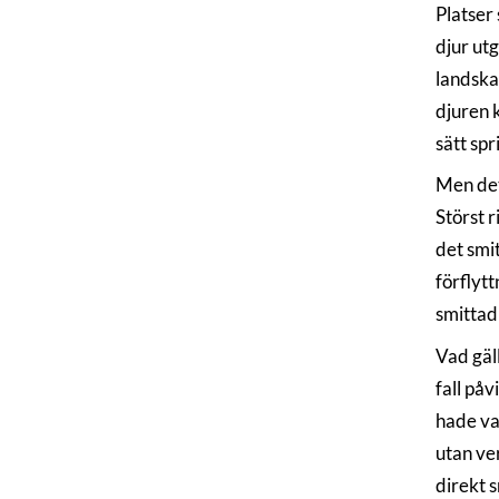
Platser 
djur utg
landska
djuren k
sätt spr
Men det 
Störst 
det smi
förflytt
smittad 
Vad gäl
fall påv
hade va
utan ve
direkt s