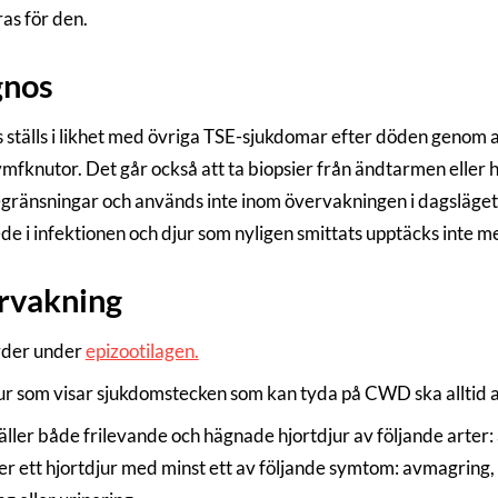
as för den.
gnos
 ställs i likhet med övriga TSE-sjukdomar efter döden genom a
lymfknutor. Det går också att ta biopsier från ändtarmen eller
gränsningar och används inte inom övervakningen i dagsläget. 
ede i infektionen och djur som nyligen smittats upptäcks inte m
rvakning
der under
epizootilagen.
ur som visar sjukdomstecken som kan tyda på CWD ska alltid an
ller både frilevande och hägnade hjortdjur av följande arter: ä
er ett hjortdjur med minst ett av följande symtom: avmagring