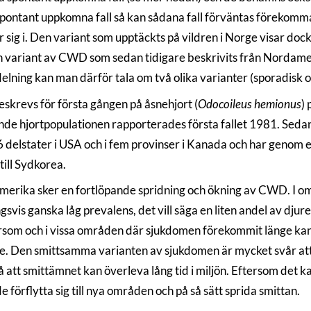
spontant uppkomna fall så kan sådana fall förväntas förekomma 
 sig i. Den variant som upptäckts på vildren i Norge visar dock
 variant av CWD som sedan tidigare beskrivits från Nordamer
delning kan man därför tala om två olika varianter (sporadisk 
krevs för första gången på åsnehjort (
Odocoileus hemionus
) 
ande hjortpopulationen rapporterades första fallet 1981. Sedan
36 delstater i USA och i fem provinser i Kanada och har genom
 till Sydkorea.
merika sker en fortlöpande spridning och ökning av CWD. I 
gsvis ganska låg prevalens, det vill säga en liten andel av dju
ersom och i vissa områden där sjukdomen förekommit länge kan
e. Den smittsamma varianten av sjukdomen är mycket svår at
 att smittämnet kan överleva lång tid i miljön. Eftersom det kan
e förflytta sig till nya områden och på så sätt sprida smittan.