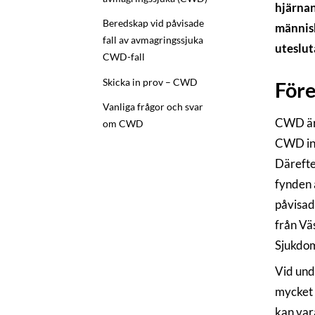
hjärnan
Beredskap vid påvisade
människ
fall av avmagringssjuka
uteslut
CWD-fall
Skicka in prov – CWD
För
Vanliga frågor och svar
CWD är 
om CWD
CWD int
Därefte
fynden 
påvisad
från Väs
Sjukdome
Vid und
mycket 
kan var