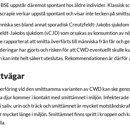
 BSE uppstår däremot spontant hos äldre individer. Klassisk sc
 scrapie verkar uppstå spontant och visar inte tecken på smitt
niska ses bland annat sporadisk Creutzfeldt-Jakobs sjukdom 
eldt-Jakobs sjukdom (vCJD) som orsakas av konsumtion av nö
te rapporterat att smitta överförts till människa från får och
deringar har gjorts och risken för att CWD eventuellt skulle
 kan inte helt säkert uteslutas. Rekommendationen är därför 
tvägar
erföring vid den smittsamma varianten av CWD kan ske genom 
ska djur kommer i kontakt med smittämnet i miljön. Infekterade
 i saliv, urin och träck och smittämnet är mycket motståndskra
r mycket länge i miljön. Smittämnet finns spritt i kroppen och 
la.