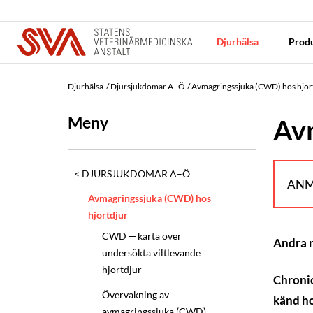
Djurhälsa
Produ
Djurhälsa
Djursjukdomar A–Ö
Avmagringssjuka (CWD) hos hjor
Meny
Avm
DJURSJUKDOMAR A–Ö
ANM
Avmagringssjuka (CWD) hos
hjortdjur
CWD ─ karta över
Andra
undersökta viltlevande
hjortdjur
Chronic
Övervakning av
känd ho
avmagringssjuka (CWD)