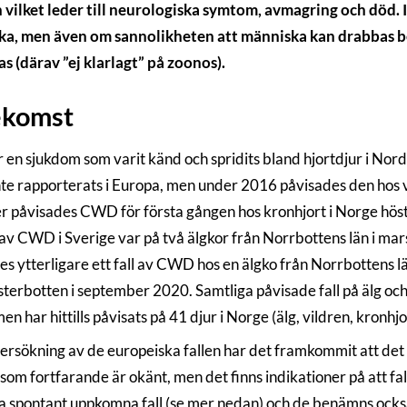
 vilket leder till neurologiska symtom, avmagring och död. I
a, men även om sannolikheten att människa kan drabbas be
as (därav ”ej klarlagt” på zoonos).
ekomst
en sjukdom som varit känd och spridits bland hjortdjur i No
e rapporterats i Europa, men under 2016 påvisades den hos vi
r påvisades CWD för första gången hos kronhjort i Norge höste
av CWD i Sverige var på två älgkor från Norrbottens län i ma
es ytterligare ett fall av CWD hos en älgko från Norrbottens l
terbotten i september 2020. Samtliga påvisade fall på älg och kr
n har hittills påvisats på 41 djur i Norge (älg, vildren, kronhjor
ersökning av de europeiska fallen har det framkommit att det f
som fortfarande är okänt, men det finns indikationer på att fal
a spontant uppkomna fall (se mer nedan) och de benämns ock