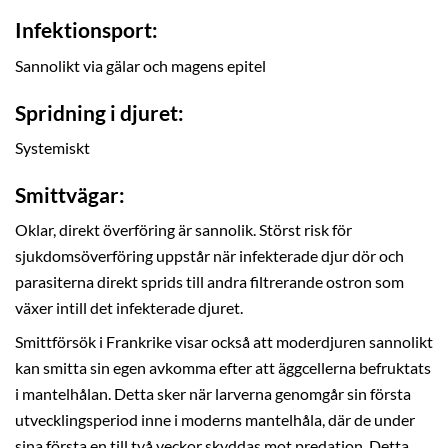
Infektionsport:
Sannolikt via gälar och magens epitel
Spridning i djuret:
Systemiskt
Smittvägar:
Oklar, direkt överföring är sannolik. Störst risk för
sjukdomsöverföring uppstår när infekterade djur dör och
parasiterna direkt sprids till andra filtrerande ostron som
växer intill det infekterade djuret.
Smittförsök i Frankrike visar också att moderdjuren sannolikt
kan smitta sin egen avkomma efter att äggcellerna befruktats
i mantelhålan. Detta sker när larverna genomgår sin första
utvecklingsperiod inne i moderns mantelhåla, där de under
sina första en till två veckor skyddas mot predation. Detta