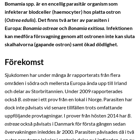
Bomamia spp. är en encellig parasitär organism som
infekterar blodceller (haemocyter) hos platta ostron
(
Ostrea edulis
). Det finns två arter av parasiten i
Europa:
Bonamia ostreae
och
Bonamia exitiosa
. Infektionen
kan medföra försvagning genom att ostronen inte kan sluta
skalhalvorna (gapande ostron) samt ökad dödlighet.
Förekomst
Sjukdomen har under många år rapporterats från flera
områden i södra och mellersta Europa ända upp till Irland
och delar av Storbritannien. Under 2009 rapporterades
också
B. ostreae
i ett prov från en lokal i Norge. Parasiten har
dock inte påvisats vid senare tillfällen trots omfattande
uppföljande provtagningar. I prover från hösten 2014 har
B.
ostreae
också påvisats i Danmark för första gången sedan
övervakningen inleddes år 2000. Parasiten påvisades då i två
av tre provtagna lokaler i centrala delar av Limfjorden. I en av