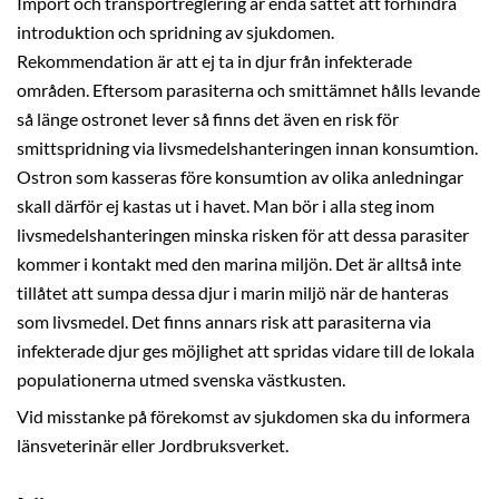
Import och transportreglering är enda sättet att förhindra
introduktion och spridning av sjukdomen.
Rekommendation är att ej ta in djur från infekterade
områden. Eftersom parasiterna och smittämnet hålls levande
så länge ostronet lever så finns det även en risk för
smittspridning via livsmedelshanteringen innan konsumtion.
Ostron som kasseras före konsumtion av olika anledningar
skall därför ej kastas ut i havet. Man bör i alla steg inom
livsmedelshanteringen minska risken för att dessa parasiter
kommer i kontakt med den marina miljön. Det är alltså inte
tillåtet att sumpa dessa djur i marin miljö när de hanteras
som livsmedel. Det finns annars risk att parasiterna via
infekterade djur ges möjlighet att spridas vidare till de lokala
populationerna utmed svenska västkusten.
Vid misstanke på förekomst av sjukdomen ska du informera
länsveterinär eller Jordbruksverket.