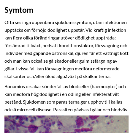
Symtom
Ofta ses inga uppenbara sjukdomssymtom, utan infektionen
upptäcks om förhöjd dödlighet uppstår. Vid kraftig infektion
kan flera olika förändringar utöver dödlighet uppträda:
försämrad tillväxt, nedsatt konditionsfaktor, försvagning och
individer med gapande ostronskal, djuren får ett vattnigt kött
och man kan också se gälskador eller gulmissfärgning av
gälar. I vissa fall kan försvagningen medföra deformerade
skalkanter och/eller ökad algpåväxt på skalkanterna.
Bonamios orsakar sönderfall av blodceller (haemocyter) och
kan medföra hög dödlighet i en odling eller infekterat vilt
bestånd. Sjukdomen som parasiterna ger upphov till kallas
också microcell disease. Parasiten påvisas i gälar och bindväv.