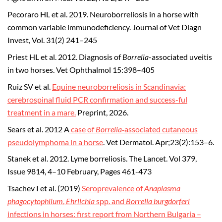
Pecoraro HL et al. 2019. Neuroborreliosis in a horse with
common variable immunodeficiency. Journal of Vet Diagn
Invest, Vol. 31(2) 241–245
Priest HL et al. 2012. Diagnosis of
Borrelia
-associated uveitis
in two horses. Vet Ophthalmol 15:398–405
Ruiz SV et al.
Equine neuroborreliosis in Scandinavia:
cerebrospinal fluid PCR confirmation and success-ful
treatment in a mare.
Preprint, 2026.
Sears et al. 2012 A
case of
Borrelia
‐associated cutaneous
pseudolymphoma in a horse
. Vet Dermatol. Apr;23(2):153–6.
Stanek et al. 2012. Lyme borreliosis. The Lancet. Vol 379,
Issue 9814, 4–10 February, Pages 461-473
Tsachev I et al. (2019)
Seroprevalence of
Anaplasma
phagocytophilum
,
Ehrlichia
spp. and
Borrelia burgdorferi
infections in horses: first report from Northern Bulgaria –