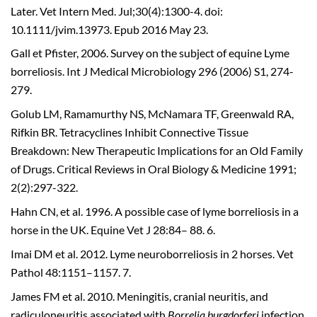
Later. Vet Intern Med. Jul;30(4):1300-4. doi:
10.1111/jvim.13973. Epub 2016 May 23.
Gall et Pfister, 2006. Survey on the subject of equine Lyme
borreliosis. Int J Medical Microbiology 296 (2006) S1, 274-
279.
Golub LM, Ramamurthy NS, McNamara TF, Greenwald RA,
Rifkin BR. Tetracyclines Inhibit Connective Tissue
Breakdown: New Therapeutic Implications for an Old Family
of Drugs. Critical Reviews in Oral Biology & Medicine 1991;
2(2):297-322.
Hahn CN, et al. 1996. A possible case of lyme borreliosis in a
horse in the UK. Equine Vet J 28:84– 88. 6.
Imai DM et al. 2012. Lyme neuroborreliosis in 2 horses. Vet
Pathol 48:1151–1157. 7.
James FM et al. 2010. Meningitis, cranial neuritis, and
radiculoneuritis associated with
Borrelia burgdorferi
infection