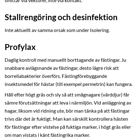
smittar via vektorer, inte via kontakt.
Stallrengöring och desinfektion
Inte aktuellt av samma orsak som under Isolering.
Profylax
Daglig kontroll med manuellt borttagande av fästingar. Ju
snabbare avlägsnande av fästingar, desto lägre risk att
borreliabakterier överförs. Fästingförebyggande
insektsmedel för hästar (till exempel permetrin) kan fungera.
Håll efter högt gräs och sly så att smågnagare (värddjur) får
sämre förutsättningar att leva i närmiljön. Vid anläggning av
hagar, liksom vid ridning ute, bör man tänka på att fästingar
trivs där det är fuktigt. Man kan särskilt kontrollera hästen
för fästingar efter vistelse på fuktiga marker, i högt gräs eller
om man vistats i känt fästingrika marker.