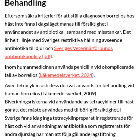
Behandling
Eftersom säkra kriterier för att ställa diagnosen borrelios hos
häst inte finns i dagsläget manas till försiktighet i
användandet av antibiotika i samband med misstankar. Det
är helt i linje med Sveriges restriktiva hållning avseende
antibiotika till djur och
Sveriges Veterinärförbunds
antibiotikapolicy (pdf)
.
Inom humanmedicinen används penicillin vid okomplicerade
fall av borrelios (
Läkemedelsverket, 2024
).
Även tetracyklin och dess derivat används för behandling vid
human borrelios (Läkemedelsverket, 2009).
Biverkningsriskerna vid användande av tetracykliner till häst
gör att det måste användas med tillbörlig försiktighet. I
Sverige finns idag inga tetracyklinpreparat inregistrerade för
häst och vid användning av antibiotika som registrerats för
andra djurslag har man att följa gällande lagstiftning