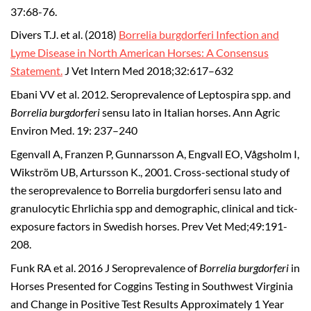
37:68-76.
Divers T.J. et al. (2018)
Borrelia burgdorferi Infection and
Lyme Disease in North American Horses: A Consensus
Statement.
J Vet Intern Med 2018;32:617–632
Ebani VV et al. 2012. Seroprevalence of Leptospira spp. and
Borrelia burgdorferi
sensu lato in Italian horses. Ann Agric
Environ Med. 19: 237–240
Egenvall A, Franzen P, Gunnarsson A, Engvall EO, Vågsholm I,
Wikström UB, Artursson K., 2001. Cross-sectional study of
the seroprevalence to Borrelia burgdorferi sensu lato and
granulocytic Ehrlichia spp and demographic, clinical and tick-
exposure factors in Swedish horses. Prev Vet Med;49:191-
208.
Funk RA et al. 2016 J Seroprevalence of
Borrelia burgdorferi
in
Horses Presented for Coggins Testing in Southwest Virginia
and Change in Positive Test Results Approximately 1 Year