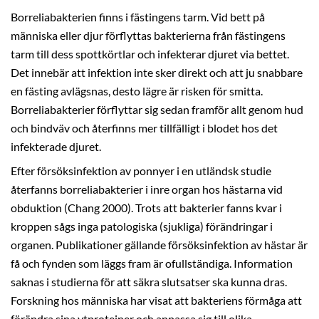
Borreliabakterien finns i fästingens tarm. Vid bett på
människa eller djur förflyttas bakterierna från fästingens
tarm till dess spottkörtlar och infekterar djuret via bettet.
Det innebär att infektion inte sker direkt och att ju snabbare
en fästing avlägsnas, desto lägre är risken för smitta.
Borreliabakterier förflyttar sig sedan framför allt genom hud
och bindväv och återfinns mer tillfälligt i blodet hos det
infekterade djuret.
Efter försöksinfektion av ponnyer i en utländsk studie
återfanns borreliabakterier i inre organ hos hästarna vid
obduktion (Chang 2000). Trots att bakterier fanns kvar i
kroppen sågs inga patologiska (sjukliga) förändringar i
organen. Publikationer gällande försöksinfektion av hästar är
få och fynden som läggs fram är ofullständiga. Information
saknas i studierna för att säkra slutsatser ska kunna dras.
Forskning hos människa har visat att bakteriens förmåga att
förändra sina ytproteiner och anpassa sig till olika