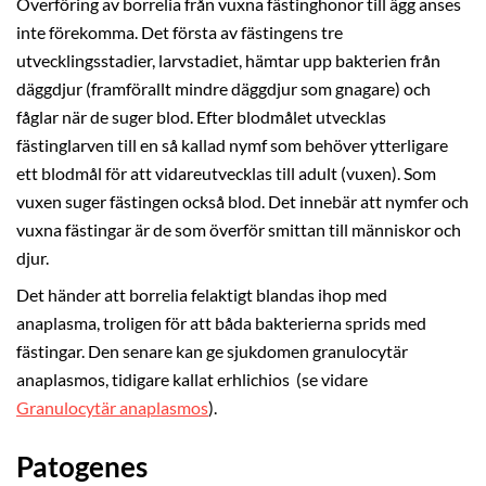
Överföring av borrelia från vuxna fästinghonor till ägg anses
inte förekomma. Det första av fästingens tre
utvecklingsstadier, larvstadiet, hämtar upp bakterien från
däggdjur (framförallt mindre däggdjur som gnagare) och
fåglar när de suger blod. Efter blodmålet utvecklas
fästinglarven till en så kallad nymf som behöver ytterligare
ett blodmål för att vidareutvecklas till adult (vuxen). Som
vuxen suger fästingen också blod. Det innebär att nymfer och
vuxna fästingar är de som överför smittan till människor och
djur.
Det händer att borrelia felaktigt blandas ihop med
anaplasma, troligen för att båda bakterierna sprids med
fästingar. Den senare kan ge sjukdomen granulocytär
anaplasmos, tidigare kallat erhlichios (se vidare
Granulocytär anaplasmos
).
Patogenes