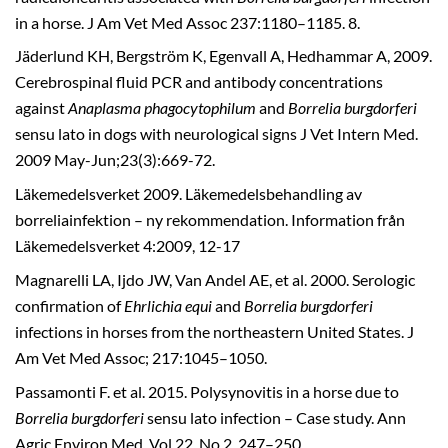
in a horse. J Am Vet Med Assoc 237:1180–1185. 8.
Jäderlund KH, Bergström K, Egenvall A, Hedhammar A, 2009.
Cerebrospinal fluid PCR and antibody concentrations
against
Anaplasma phagocytophilum
and
Borrelia burgdorferi
sensu lato in dogs with neurological signs J Vet Intern Med.
2009 May-Jun;23(3):669-72.
Läkemedelsverket 2009. Läkemedelsbehandling av
borreliainfektion – ny rekommendation. Information från
Läkemedelsverket 4:2009, 12-17
Magnarelli LA, Ijdo JW, Van Andel AE, et al. 2000. Serologic
confirmation of
Ehrlichia equi
and
Borrelia burgdorferi
infections in horses from the northeastern United States. J
Am Vet Med Assoc; 217:1045–1050.
Passamonti F. et al. 2015. Polysynovitis in a horse due to
Borrelia burgdorferi
sensu lato infection – Case study. Ann
Agric Environ Med. Vol 22, No 2, 247–250