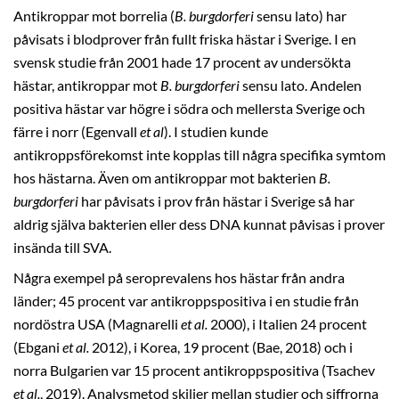
Antikroppar mot borrelia (
B. burgdorferi
sensu lato) har
påvisats i blodprover från fullt friska hästar i Sverige. I en
svensk studie från 2001 hade 17 procent av undersökta
hästar, antikroppar mot
B. burgdorferi
sensu lato. Andelen
positiva hästar var högre i södra och mellersta Sverige och
färre i norr (Egenvall
et al
). I studien kunde
antikroppsförekomst inte kopplas till några specifika symtom
hos hästarna. Även om antikroppar mot bakterien
B.
burgdorferi
har påvisats i prov från hästar i Sverige så har
aldrig själva bakterien eller dess DNA kunnat påvisas i prover
insända till SVA.
Några exempel på seroprevalens hos hästar från andra
länder; 45 procent var antikroppspositiva i en studie från
nordöstra USA (Magnarelli
et al.
2000), i Italien 24 procent
(Ebgani
et al.
2012), i Korea, 19 procent (Bae, 2018) och i
norra Bulgarien var 15 procent antikroppspositiva (Tsachev
et al.
, 2019). Analysmetod skiljer mellan studier och siffrorna