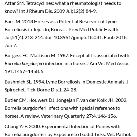
Attar SM. Tetracyclines: what a rheumatologist needs to
know? Int J Rheum Dis. 2009 Jul;12(2):84-9.
Bae JM. 2018.Horses as a Potential Reservoir of Lyme
Borreliosis in Jeju-do, Korea. J Prev Med Public Health.
Jul;51(4):213-214. doi: 10.3961/jpmph.18.081. Epub 2018
Jun 7.
Burgess EC, Mattison M. 1987. Encephalitis associated with
Borrelia burgdorferi
infection in a horse. J Am Vet Med Assoc
191:1457–1458. 5.
Bushmich SL, 1994. Lyme Borreliosis in Domestic Animals, J.
Spirochet. Tick-Borne Dis.1, 24-28.
Butler CM, Houwers DJ, Jongejan F, van der Kolk JH, 2002.
Borrelia burgdorferi infections with special reference to
horses. A review, Veterinary Quarterly, 27:4, 146-156.
Chang Y.-F. 2000. Experimental Infection of Ponies with
Borrelia burgdorferi by Exposure to Ixodid Ticks. Vet. Pathol.