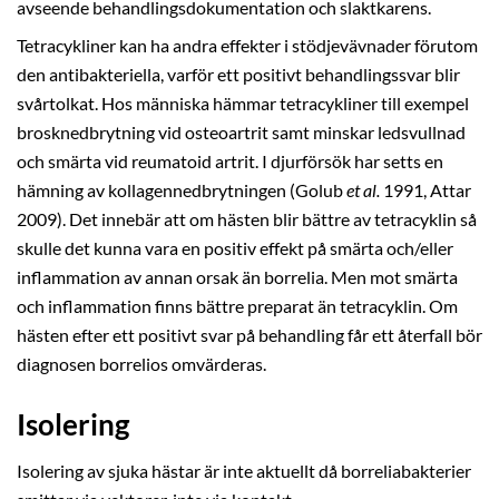
avseende behandlingsdokumentation och slaktkarens.
Tetracykliner kan ha andra effekter i stödjevävnader förutom
den antibakteriella, varför ett positivt behandlingssvar blir
svårtolkat. Hos människa hämmar tetracykliner till exempel
brosknedbrytning vid osteoartrit samt minskar ledsvullnad
och smärta vid reumatoid artrit. I djurförsök har setts en
hämning av kollagennedbrytningen (Golub
et al.
1991, Attar
2009). Det innebär att om hästen blir bättre av tetracyklin så
skulle det kunna vara en positiv effekt på smärta och/eller
inflammation av annan orsak än borrelia. Men mot smärta
och inflammation finns bättre preparat än tetracyklin. Om
hästen efter ett positivt svar på behandling får ett återfall bör
diagnosen borrelios omvärderas.
Isolering
Isolering av sjuka hästar är inte aktuellt då borreliabakterier