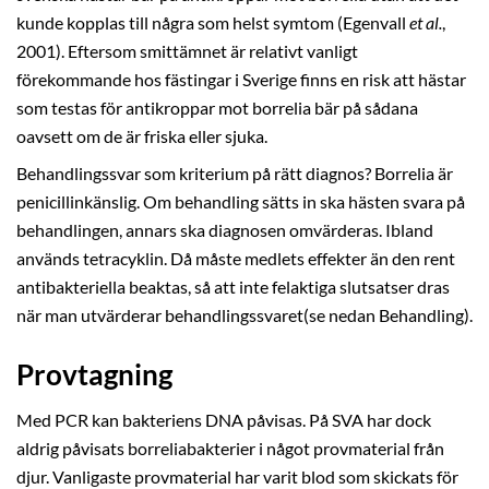
kunde kopplas till några som helst symtom (Egenvall
et al.
,
2001). Eftersom smittämnet är relativt vanligt
förekommande hos fästingar i Sverige finns en risk att hästar
som testas för antikroppar mot borrelia bär på sådana
oavsett om de är friska eller sjuka.
Behandlingssvar som kriterium på rätt diagnos? Borrelia är
penicillinkänslig. Om behandling sätts in ska hästen svara på
behandlingen, annars ska diagnosen omvärderas. Ibland
används tetracyklin. Då måste medlets effekter än den rent
antibakteriella beaktas, så att inte felaktiga slutsatser dras
när man utvärderar behandlingssvaret(se nedan Behandling).
Provtagning
Med PCR kan bakteriens DNA påvisas. På SVA har dock
aldrig påvisats borreliabakterier i något provmaterial från
djur. Vanligaste provmaterial har varit blod som skickats för