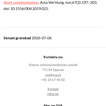
Short communication.
Acta Vet Hung. Jun;67(2):197–203.
doi: 10.1556/004.2019.021.
Senast granskad
2026-07-06
Kontakta oss
Statens veterinärmedicinska anstalt
751 89 Uppsala
sva@sva.se
+46 18 67 40 00
Kontakt
Hitta hit
Mer om SVA