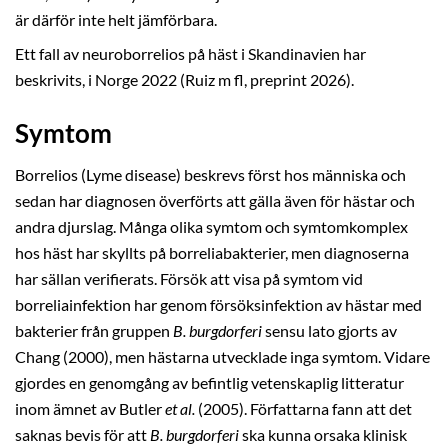
är därför inte helt jämförbara.
Ett fall av neuroborrelios på häst i Skandinavien har
beskrivits, i Norge 2022 (Ruiz m fl, preprint 2026).
Symtom
Borrelios (Lyme disease) beskrevs först hos människa och
sedan har diagnosen överförts att gälla även för hästar och
andra djurslag. Många olika symtom och symtomkomplex
hos häst har skyllts på borreliabakterier, men diagnoserna
har sällan verifierats. Försök att visa på symtom vid
borreliainfektion har genom försöksinfektion av hästar med
bakterier från gruppen
B. burgdorferi
sensu lato gjorts av
Chang (2000), men hästarna utvecklade inga symtom. Vidare
gjordes en genomgång av befintlig vetenskaplig litteratur
inom ämnet av Butler
et al.
(2005). Författarna fann att det
saknas bevis för att
B. burgdorferi
ska kunna orsaka klinisk