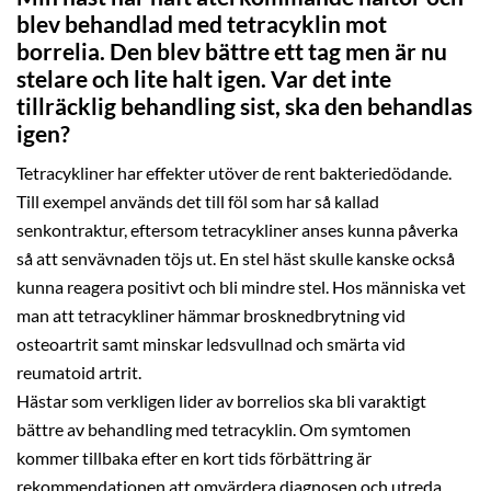
blev behandlad med tetracyklin mot
borrelia. Den blev bättre ett tag men är nu
stelare och lite halt igen. Var det inte
tillräcklig behandling sist, ska den behandlas
igen?
Tetracykliner har effekter utöver de rent bakteriedödande.
Till exempel används det till föl som har så kallad
senkontraktur, eftersom tetracykliner anses kunna påverka
så att senvävnaden töjs ut. En stel häst skulle kanske också
kunna reagera positivt och bli mindre stel. Hos människa vet
man att tetracykliner hämmar brosknedbrytning vid
osteoartrit samt minskar ledsvullnad och smärta vid
reumatoid artrit.
Hästar som verkligen lider av borrelios ska bli varaktigt
bättre av behandling med tetracyklin. Om symtomen
kommer tillbaka efter en kort tids förbättring är
rekommendationen att omvärdera diagnosen och utreda