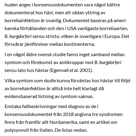
huden anges i konsensusdokumenten vara något bättre
dokumenterat hos häst, men att sådan yttring av
borreliainfektion är ovanlig. Dokumentet baseras på ameri-
kanska förhållanden och den i USA vanligaste borreliaarten,
B. burgdorferi
sensu stricto, vilken är ovanligare i Europa. Det
försvårar jämförelser mellan kontinenterna.
I en något äldre svensk studie fanns inget samband mellan
symtom och förekomst av antikroppar mot
B. burgdorferi
sensu lato hos hästar (Egenvall
et al.
2001).
Vilka symtom som skulle kunna förväntas hos hästar till följd
av borreliainfektion är alltså inte helt klarlagt då
evidensbaserad listning av symtom saknas.
Enstaka fallbeskrivningar med diagnos av de i
konsensusdokumentet från 2018 angivna tre syndromen
finns från framför allt Nordamerika, samt en artikel om
polysynovit från Italien. De listas nedan.