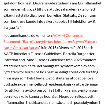
sjukdom hos häst. De granskade studierna ansågs i allmänhet
som undermåliga, så till vida att det saknades fakta för att
säkert fastställa diagnosen borrelios. Slutsats: De symtom
som beskrevs kunde inte säkert kopplas till infektion av
B.
burgdorferi
.
I de amerikanska dokumenten
ACVIM Consensus
Statement,
“Borrelia burgdorferi Infection and Lyme Disease in
North American Horses
”
från 2018 (Divers m fl, 2018) och
AAEP Infectious Disease Guidelines: Borrelia Burgdorferi
Infection and Lyme Disease Guidelines från 2025 framförs
att stelhet och hälta, det vanligaste symtomkomplex som
lyfts fram för borrelios hos häst, är dåligt styrkt och för fång
finns inga som helst bevis. Det diskuteras att det behövs
utökade experimentella och epidemiologiska utvärderingar
för att kunna avgöra om och i så fall vilka slags symtom som
borrelios skulle kunna ge hos häst. Neuroborrelios, uveit,
inflammation i nackbandets slemsäckar och pseudolymfom i