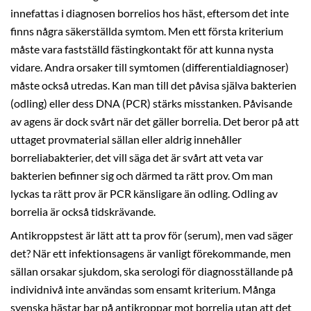
innefattas i diagnosen borrelios hos häst, eftersom det inte
finns några säkerställda symtom. Men ett första kriterium
måste vara fastställd fästingkontakt för att kunna nysta
vidare. Andra orsaker till symtomen (differentialdiagnoser)
måste också utredas. Kan man till det påvisa själva bakterien
(odling) eller dess DNA (PCR) stärks misstanken. Påvisande
av agens är dock svårt när det gäller borrelia. Det beror på att
uttaget provmaterial sällan eller aldrig innehåller
borreliabakterier, det vill säga det är svårt att veta var
bakterien befinner sig och därmed ta rätt prov. Om man
lyckas ta rätt prov är PCR känsligare än odling. Odling av
borrelia är också tidskrävande.
Antikroppstest är lätt att ta prov för (serum), men vad säger
det? När ett infektionsagens är vanligt förekommande, men
sällan orsakar sjukdom, ska serologi för diagnosställande på
individnivå inte användas som ensamt kriterium. Många
svenska hästar bar på antikroppar mot borrelia utan att det