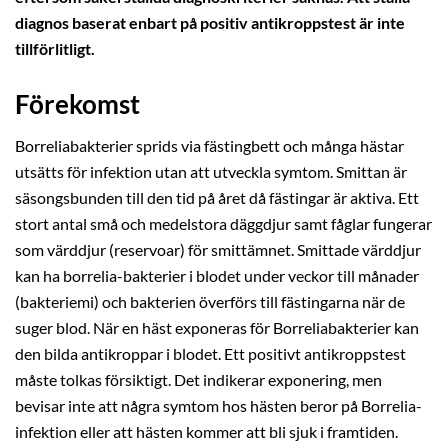
diagnos baserat enbart på positiv antikroppstest är inte
tillförlitligt.
Förekomst
Borreliabakterier sprids via fästingbett och många hästar
utsätts för infektion utan att utveckla symtom. Smittan är
säsongsbunden till den tid på året då fästingar är aktiva. Ett
stort antal små och medelstora däggdjur samt fåglar fungerar
som värddjur (reservoar) för smittämnet. Smittade värddjur
kan ha borrelia-bakterier i blodet under veckor till månader
(bakteriemi) och bakterien överförs till fästingarna när de
suger blod. När en häst exponeras för Borreliabakterier kan
den bilda antikroppar i blodet. Ett positivt antikroppstest
måste tolkas försiktigt. Det indikerar exponering, men
bevisar inte att några symtom hos hästen beror på Borrelia-
infektion eller att hästen kommer att bli sjuk i framtiden.