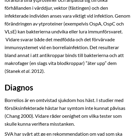
förhållanden i värddjur, vektor (fästingen) och den
infekterade individen anses vara viktigt vid infektion. Genom
förändringen av ytproteiner (exempelvis OspA, OspC och
VLsE) kan bakterierna undvika eller lura immunförsvaret.
Vidare svarar både det medfödda och det förvärvade
immunsystemet vid en borreliainfektion. Det resulterar
bland annat i att antikroppar binds till bakterierna och att
makrofager (en slags vita blodkroppar) ”äter upp” dem
(Stanek
et al
. 2012).
Diagnos
Borrelios är en omtvistad sjukdom hos häst. I studier med
försöksinfekterade hästar har symtom inte kunnat påvisas
(Chang 2000). Vidare råder oenighet om vilka tester som
skulle kunna verifiera misstanken.
SVA har svårt att ge en rekommendation om vad som ska