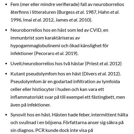
Fem (mer eller mindre verifierade) fall av neuroborrelios
återfinns i litteraturen (Burgess
et al.
1987, Hahn
et al.
1996, Imai
et al.
2012, James
et al.
2010).
Neuroborrelios hos en häst som led av CVID, en
immunbrist som karaktäriseras av
hypogammaglobulinemi och ökad känslighet för
infektioner (Pecoraro
et al.
2019).
Uveit/neuroborrelios hos två hästar (Priest
et al.
2012)
Kutant pseudolymfom hos en häst (Divers
et al.
2012).
Pseudolymfom är en godartad infiltration av lymfoida
celler eller histiocyter i huden och kan vara ett
inflammatoriskt svar på till exempel ett fästingbett, men
även på infektioner.
Synovit hos en häst. Hästen hade feber, intermittent hälta
och svullnad i en böjsena. Författarna anser sig säkra på
sin diagnos. PCR kunde dock inte visa på