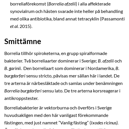
borreliaförekomst (
Borrelia afzelii
) i alla affekterade
synovialrum och hästen svarade inte heller på behandling
med olika antibiotika, bland annat tetracyklin (Passamonti
et al.
2015).
Smittämne
Borrelia tillhör spiroketerna, en grupp spiralformade
bakterier. Två borreliaarter dominerar i Sverige;
B. afzelii
och
B. garinii
. Den borreliaart som dominerar i Nordamerika,
B.
burgdorferi
sensu stricto, påvisas mer sällan här i landet. De
tre arterna är närbesläktade och samlas under benämningen
Borrelia burgdorferi
sensu lato. De tre arterna korsreagerar i
antikroppstester.
Borreliabakterier är vektorburna och överförs i Sverige
huvudsakligen med den här vanligast förekommande
fästingen, med just namnet ”Vanlig fästing” (
Ixodes ricinus)
.