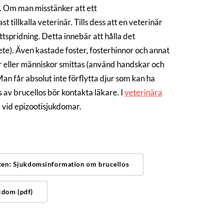
. Om man misstänker att ett
llkalla veterinär. Tills dess att en veterinär
ittspridning. Detta innebär att hålla det
bete). Även kastade foster, fosterhinnor och annat
ur eller människor smittas (använd handskar och
Man får absolut inte förflytta djur som kan ha
s av brucellos bör kontakta läkare. I
veterinära
 vid epizootisjukdomar.
en: Sjukdomsinformation om brucellos
kdom (pdf)