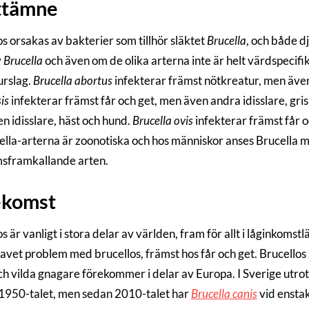
ttämne
s orsakas av bakterier som tillhör släktet
Brucella
, och både d
v
Brucella
och även om de olika arterna inte är helt värdspecif
urslag.
Brucella abortus
infekterar främst nötkreatur, men även
is
infekterar främst får och get, men även andra idisslare, gri
n idisslare, häst och hund.
Brucella ovis
infekterar främst får 
ella-arterna är zoonotiska och hos människor anses Brucella me
sframkallande arten.
ekomst
s är vanligt i stora delar av världen, fram för allt i låginkomst
vet problem med brucellos, främst hos får och get. Brucellos
ch vilda gnagare förekommer i delar av Europa. I Sverige ut
 1950-talet, men sedan 2010-talet har
Brucella canis
vid enstak