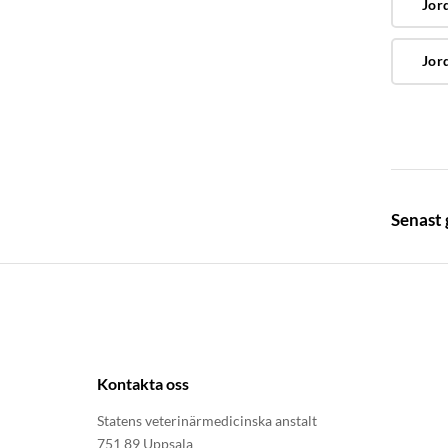
Jor
Jor
Senast
Kontakta oss
Statens veterinärmedicinska anstalt
751 89 Uppsala