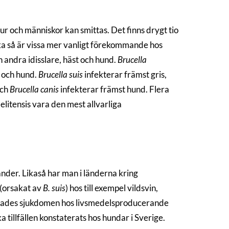
jur och människor kan smittas. Det finns drygt tio
ika så är vissa mer vanligt förekommande hos
 andra idisslare, häst och hund.
Brucella
s och hund.
Brucella suis
infekterar främst gris,
och
Brucella canis
infekterar främst hund. Flera
litensis vara den mest allvarliga
länder. Likaså har man i länderna kring
 (orsakat av
B. suis
) hos till exempel vildsvin,
rotades sjukdomen hos livsmedelsproducerande
a tillfällen konstaterats hos hundar i Sverige.