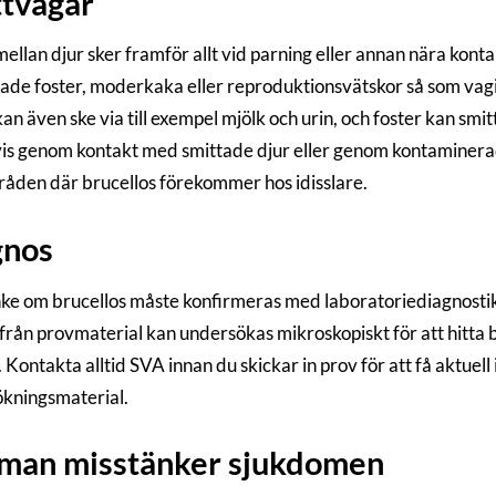
tvägar
mellan djur sker framför allt vid parning eller annan nära kon
ade foster, moderkaka eller reproduktionsvätskor så som vagin
kan även ske via till exempel mjölk och urin, och foster kan sm
vis genom kontakt med smittade djur eller genom kontaminerad
mråden där brucellos förekommer hos idisslare.
gnos
ke om brucellos måste konfirmeras med laboratoriediagnostik
 från provmaterial kan undersökas mikroskopiskt för att hitta
. Kontakta alltid SVA innan du skickar in prov för att få aktue
kningsmaterial.
man misstänker sjukdomen