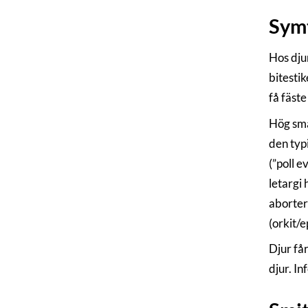
Sym
Hos dju
bitesti
få fäste
Hög små
den typ
(”poll e
letargi 
aborter 
(orkit/e
Djur får
djur. I