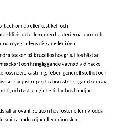
t och omlöp eller testikel- och
 utan kliniska tecken, men bakterierna kan dock
r och ryggradens diskar eller i ögat.
ra tecken på brucellos hos gris. Hos häst är
lemsäckar) och kringliggande vävnad vid nacke
t/tenosynovit, kastning, feber, generell stelhet och
disslare är just reproduktionsstörningar i form av
it), och testiklar/bitestiklar hos handjur
dsfall är ovanligt, utom hos foster eller nyfödda
de smitta andra djur eller människor.