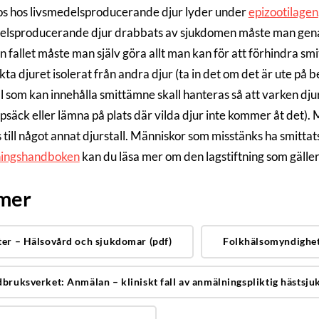
os hos livsmedelsproducerande djur lyder under
epizootilagen
elsproducerande djur drabbats av sjukdomen måste man genast ti
an fallet måste man själv göra allt man kan för att förhindra sm
ta djuret isolerat från andra djur (ta in det om det är ute på 
l som kan innehålla smittämne skall hanteras så att varken dj
opsäck eller lämna på plats där vilda djur inte kommer åt det). 
 till något annat djurstall. Människor som misstänks ha smittat
ningshandboken
kan du läsa mer om den lagstiftning som gäller
 mer
ter – Hälsovård och sjukdomar (pdf)
Folkhälsomyndighet
dbruksverket: Anmälan – kliniskt fall av anmälningspliktig hästsju