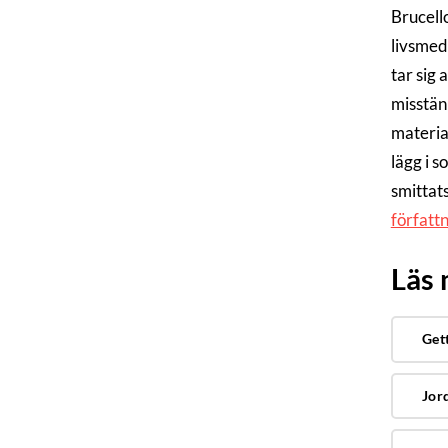
Brucell
livsmed
tar sig 
misstänk
materia
lägg i s
smittats
författ
Läs
Get
Jor