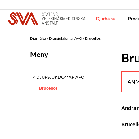
Djurhälsa
Produ
Djurhälsa
Djursjukdomar A–Ö
Brucellos
Meny
Bru
DJURSJUKDOMAR A–Ö
ANM
Brucellos
Andra
Brucell