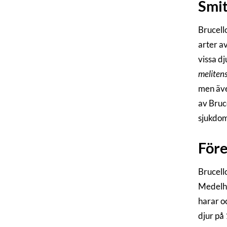
Smi
Brucello
arter a
vissa dj
melitens
men äve
av Bruc
sjukdom
För
Brucello
Medelha
harar o
djur på