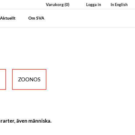
Varukorg
(0)
Logga in
In English
Aktuellt
Om SVA
M
ZOONOS
urarter, även människa.