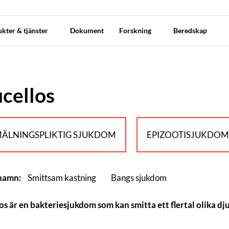
kter & tjänster
Dokument
Forskning
Beredskap
cellos
ÄLNINGSPLIKTIG SJUKDOM
EPIZOOTISJUKDO
 namn:
Smittsam kastning
Bangs sjukdom
os är en bakteriesjukdom som kan smitta ett flertal olika dj