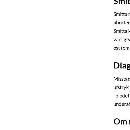
Smit
Smitta 
aborter
Smitta 
vanligt
ost i o
Dia
Misstan
utstryk
i blodet
undersö
Om 