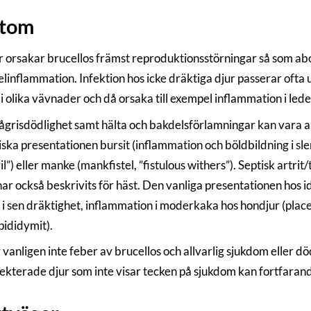
tom
r orsakar brucellos främst reproduktionsstörningar så som abor
kelinflammation. Infektion hos icke dräktiga djur passerar ofta
 i olika vävnader och då orsaka till exempel inflammation i lede
grisdödlighet samt hälta och bakdelsförlamningar kan vara and
iska presentationen bursit (inflammation och böldbildning i s
vil”) eller manke (mankfistel, ”fistulous withers”). Septisk artri
har också beskrivits för häst. Den vanliga presentationen hos i
i sen dräktighet, inflammation i moderkaka hos hondjur (placent
pididymit).
 vanligen inte feber av brucellos och allvarlig sjukdom eller dö
nfekterade djur som inte visar tecken på sjukdom kan fortfaran