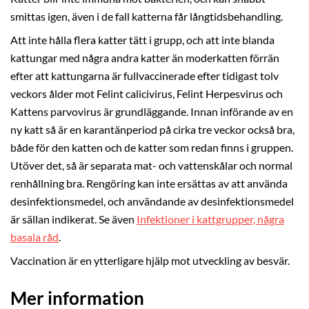
smittas igen, även i de fall katterna får långtidsbehandling.
Att inte hålla flera katter tätt i grupp, och att inte blanda
kattungar med några andra katter än moderkatten förrän
efter att kattungarna är fullvaccinerade efter tidigast tolv
veckors ålder mot Felint calicivirus, Felint Herpesvirus och
Kattens parvovirus är grundläggande. Innan införande av en
ny katt så är en karantänperiod på cirka tre veckor också bra,
både för den katten och de katter som redan finns i gruppen.
Utöver det, så är separata mat- och vattenskålar och normal
renhållning bra. Rengöring kan inte ersättas av att använda
desinfektionsmedel, och användande av desinfektionsmedel
är sällan indikerat. Se även
Infektioner i kattgrupper, några
basala råd
.
Vaccination är en ytterligare hjälp mot utveckling av besvär.
Mer information