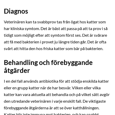
Diagnos
Veterinären kan ta svabbprov tas från ögat hos katter som
har kliniska symtom. Det är bäst att passa på att ta prov i så
tidigt som möjligt efter att symtom först ses. Det är svårare
att få med bakterien i provet ju längre tiden går. Det är ofta
svårt att hitta den hos friska katter som bär på bakterien.
Behandling och förebyggande
åtgärder
I en del fall används antibiotika för att stödja enskilda katter
eller en grupp katter när de har besvär. Vilken eller vilka
katter kan vara aktuella att behandla och på vilket sätt avgör
den utredande veterinären i varje enskilt fall. De viktigaste
förebyggande åtgärderna är att se över katthållningen.
Katter blir inte immuna mot bakterien, och kan snabbt