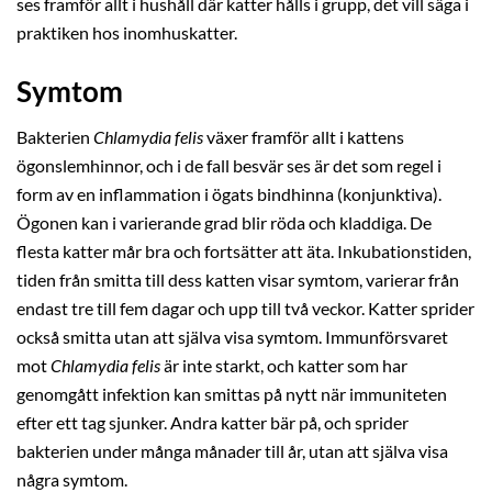
ses framför allt i hushåll där katter hålls i grupp, det vill säga i
praktiken hos inomhuskatter.
Symtom
Bakterien
Chlamydia felis
växer framför allt i kattens
ögonslemhinnor, och i de fall besvär ses är det som regel i
form av en inflammation i ögats bindhinna (konjunktiva).
Ögonen kan i varierande grad blir röda och kladdiga. De
flesta katter mår bra och fortsätter att äta. Inkubationstiden,
tiden från smitta till dess katten visar symtom, varierar från
endast tre till fem dagar och upp till två veckor. Katter sprider
också smitta utan att själva visa symtom. Immunförsvaret
mot
Chlamydia felis
är inte starkt, och katter som har
genomgått infektion kan smittas på nytt när immuniteten
efter ett tag sjunker. Andra katter bär på, och sprider
bakterien under många månader till år, utan att själva visa
några symtom.