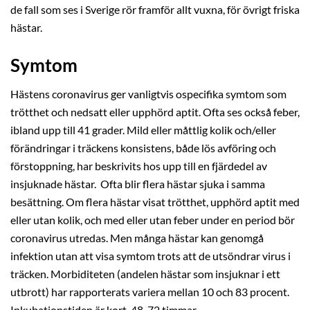
de fall som ses i Sverige rör framför allt vuxna, för övrigt friska
hästar.
Symtom
Hästens coronavirus ger vanligtvis ospecifika symtom som
trötthet och nedsatt eller upphörd aptit. Ofta ses också feber,
ibland upp till 41 grader. Mild eller måttlig kolik och/eller
förändringar i träckens konsistens, både lös avföring och
förstoppning, har beskrivits hos upp till en fjärdedel av
insjuknade hästar. Ofta blir flera hästar sjuka i samma
besättning. Om flera hästar visat trötthet, upphörd aptit med
eller utan kolik, och med eller utan feber under en period bör
coronavirus utredas. Men många hästar kan genomgå
infektion utan att visa symtom trots att de utsöndrar virus i
träcken. Morbiditeten (andelen hästar som insjuknar i ett
utbrott) har rapporterats variera mellan 10 och 83 procent.