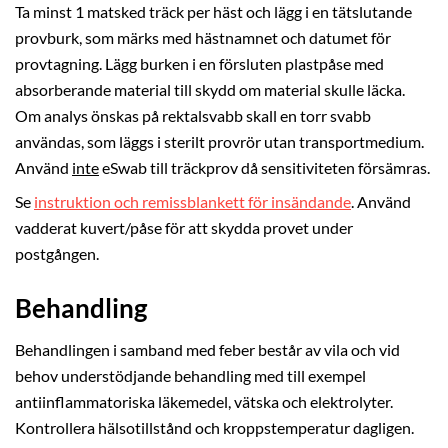
Ta minst 1 matsked träck per häst och lägg i en tätslutande
provburk, som märks med hästnamnet och datumet för
provtagning. Lägg burken i en försluten plastpåse med
absorberande material till skydd om material skulle läcka.
Om analys önskas på rektalsvabb skall en torr svabb
användas, som läggs i sterilt provrör utan transportmedium.
Använd
inte
eSwab till träckprov då sensitiviteten försämras.
Se
instruktion och remissblankett för insändande
. Använd
vadderat kuvert/påse för att skydda provet under
postgången.
Behandling
Behandlingen i samband med feber består av vila och vid
behov understödjande behandling med till exempel
antiinflammatoriska läkemedel, vätska och elektrolyter.
Kontrollera hälsotillstånd och kroppstemperatur dagligen.