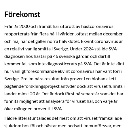
Förekomst
Från år 2000 och framåt har utbrott av hästcoronavirus
rapporterats från flera håll i världen, oftast mellan december
och maj när det gäller norra halvklotet. Ekvint coronavirus är
en relativt vanlig smitta i Sverige. Under 2024 ställde SVA
diagnosen hos hästar på 46 svenska gårdar, och därtill
kommer fall som inte diagnosticerats på SVA. Det är inte känt
hur vanligt förekommande ekvint coronavirus har varit förr i
Sverige. Preliminära resultat från prover i en biobank i ett
pågående forskningsprojekt antyder dock att viruset funnits i
landet minst 20 år. Det är dock först på senare år som det har
funnits möjlighet att analysera för viruset här, och varje år
ökar mängden prover till SVA.
I äldre litteratur talades det mest om att viruset framkallade
sjukdom hos föl och hästar med nedsatt immunförsvar, men