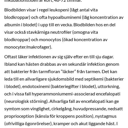
Inkubationstiden är kort, 48-72 timmar.
Blodbilden visar i regel leukopeni (lågt antal vita
blodkroppar) och ofta hypoalbuminemi (låg koncentration av
albumin i blodet) i upp till en vecka. Blodbilden hos en del
visar också stavkärniga neutrofiler (omogna vita
blodkroppar) och monocytos (ökad koncentration av
monocyter/makrofager).
Oftast läker infektionen av sig själv efter en till sju dagar.
Ibland kan hästen drabbas av en sekundär infektion genom
att bakterier från tarmfloran ”läcker” från tarmen. Det kan
leda till en allvarligare sjukdomsbild med septikemi (bakterier
i blodet), endotoxinemi (bakteriegifter i blodet), uttorkning,
och i vissa fall hyperammoniumemi-associerad encefalopati
(neurologisk störning). Allvarliga fall av encefalopati kan ge
symtom som vinglighet, cirkelgång, huvudpressande, nedsatt
proprioception (känsla för kroppens position), nystagmus
(ofrivilliga ögonrörelser), kramper och akut liggande häst. I