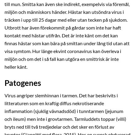
till mun. Smitta kan även ske indirekt, exempelvis via föremål,
miljön och människors händer. Hästar kan utsöndra virus i
träcken i upp till 25 dagar med eller utan tecken på sjukdom.
Utbrott har även förekommit på gårdar som inte har haft
kontakt med hästar utifrån. Det är inte känt om det kan
finnas hästar som kan bära på smittan under lång tid utan att
visa symtom. Hur länge ekvint coronavirus kan överleva i
miljön och om det i så fall kan utgöra en smittrisk är inte
heller känt.
Patogenes
Virus angriper slemhinnan i tarmen. Det har beskrivits i
litteraturen som en kraftig diffus nekrotiserande
inflammation (sjuklig vävnadsdöd) i tunntarmen (jejunum
och ileum) men inte i grovtarmen. Tarmluddets toppar (villi)
bryts ned till två tredjedelar och det sker en förlust av
kryptor (Giannitti med flera, 2015). Hos en svensk obducerad