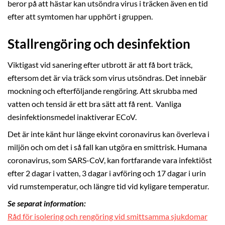
beror på att hästar kan utsöndra virus i träcken även en tid
efter att symtomen har upphört i gruppen.
Stallrengöring och desinfektion
Viktigast vid sanering efter utbrott är att få bort träck,
eftersom det är via träck som virus utsöndras. Det innebär
mockning och efterföljande rengöring. Att skrubba med
vatten och tensid är ett bra sätt att få rent. Vanliga
desinfektionsmedel inaktiverar ECoV.
Det är inte känt hur länge ekvint coronavirus kan överleva i
miljön och om det i så fall kan utgöra en smittrisk. Humana
coronavirus, som SARS-CoV, kan fortfarande vara infektiöst
efter 2 dagar i vatten, 3 dagar i avföring och 17 dagar i urin
vid rumstemperatur, och längre tid vid kyligare temperatur.
Se separat information:
Råd för isolering och rengöring vid smittsamma sjukdomar