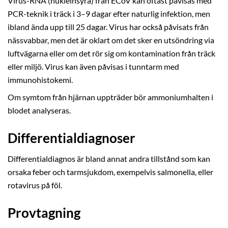
Virus-RNA (nukleinsyra) från ECoV kan oftast påvisas med
PCR-teknik i träck i 3–9 dagar efter naturlig infektion, men
ibland ända upp till 25 dagar. Virus har också påvisats från
nässvabbar, men det är oklart om det sker en utsöndring via
luftvägarna eller om det rör sig om kontamination från träck
eller miljö. Virus kan även påvisas i tunntarm med
immunohistokemi.
Om symtom från hjärnan uppträder bör ammoniumhalten i
blodet analyseras.
Differentialdiagnoser
Differentialdiagnos är bland annat andra tillstånd som kan
orsaka feber och tarmsjukdom, exempelvis salmonella, eller
rotavirus på föl.
Provtagning