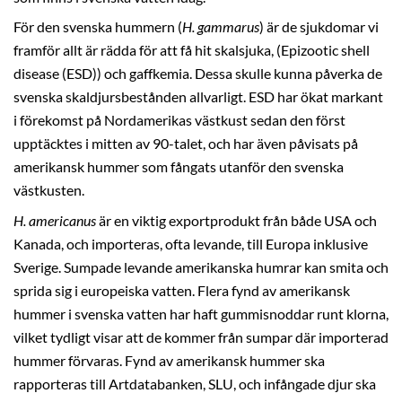
För den svenska hummern (
H. gammarus
) är de sjukdomar vi
framför allt är rädda för att få hit skalsjuka, (Epizootic shell
disease (ESD)) och gaffkemia. Dessa skulle kunna påverka de
svenska skaldjursbestånden allvarligt. ESD har ökat markant
i förekomst på Nordamerikas västkust sedan den först
upptäcktes i mitten av 90-talet, och har även påvisats på
amerikansk hummer som fångats utanför den svenska
västkusten.
H. americanus
är en viktig exportprodukt från både USA och
Kanada, och importeras, ofta levande, till Europa inklusive
Sverige. Sumpade levande amerikanska humrar kan smita och
sprida sig i europeiska vatten. Flera fynd av amerikansk
hummer i svenska vatten har haft gummisnoddar runt klorna,
vilket tydligt visar att de kommer från sumpar där importerad
hummer förvaras. Fynd av amerikansk hummer ska
rapporteras till Artdatabanken, SLU, och infångade djur ska