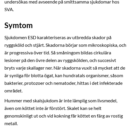
undersökas med avseende på smittsamma sjukdomar hos
SVA.
Symtom
Sjukdomen ESD karakteriseras av utbredda skador på
ryggsköld och stjärt. Skadorna börjar som mikroskopiska, och
är progressiva över tid. Så småningom bildas cirkulära
lesioner på den övre delen av ryggskölden, och succesivt
bryts varje skallager ner. När skadorna vuxit så mycket att de
är synliga för blotta ögat, kan hundratals organismer, såsom
bakterier, protozoer och nematoder, hittas i det infekterade
området.
Hummer med skalsjukdom är inte lämplig som livsmedel,
även om köttet inte är förstört. Skalet kan se helt
genomskinligt ut och vid kokning får köttet en färg av rostig
metall.