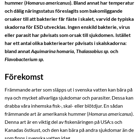
hummer (
Homarus americanus
). Bland annat har temperatur
och dålig näringsstatus föreslagits som bakomliggande
orsaker till att bakterier får fäste i skalet, varvid de typiska
skadorna för ESD utvecklas. Ingen enskild bakterie, virus
eller parasit har påvisats som orsak till sjukdomen. Istället
har ett antal olika bakteriearter påvisats i skalskadorna:
bland annat
Aquimarina homaria
,
Thalassobius sp
. och
Flavobacterium sp
.
Förekomst
Främmande arter som släpps ut i svenska vatten kan bära på
nya och mycket allvarliga sjukdomar och parasiter. Dessa kan
drabba våra inhemska fisk-, skal- eller blötdjur. En sådan
främmande art är amerikansk hummer (
Homarus americanus
).
Denna art är en viktig del av fiskenäringen på USA:s och
Kanadas östkust, och den kan bära på andra sjukdomar än de
som finns i svenska vatten idag.