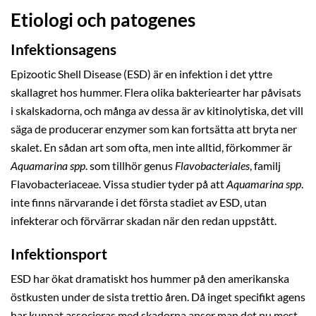
Etiologi och patogenes
Infektionsagens
Epizootic Shell Disease (ESD) är en infektion i det yttre
skallagret hos hummer. Flera olika bakteriearter har påvisats
i skalskadorna, och många av dessa är av kitinolytiska, det vill
säga de producerar enzymer som kan fortsätta att bryta ner
skalet. En sådan art som ofta, men inte alltid, förkommer är
Aquamarina spp
. som tillhör genus
Flavobacteriales
, familj
Flavobacteriaceae. Vissa studier tyder på att
Aquamarina spp
.
inte finns närvarande i det första stadiet av ESD, utan
infekterar och förvärrar skadan när den redan uppstått.
Infektionsport
ESD har ökat dramatiskt hos hummer på den amerikanska
östkusten under de sista trettio åren. Då inget specifikt agens
har kunnat associeras med skadorna anser man det nu mest