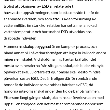
troligt att ökningen av ESD är relaterade till
havsvattenuppvärmningen, som i detta område tillhör de
snabbaste i världen, och som åtföljs av en försurning av
vattenmiljön. En stark korrelation har setts mellan ökad
vattentemperatur och hur snabbt ESD utvecklas hos
drabbade individer.
Hummerns skaluppbyggnad är en komplex process, och
bland annat pH påverkar förmågan att lagra in kalk och andra
mineraler i skalet. Vid skalömsning återtar kräftdjur det
mesta av mineralerna från sitt gamla skal, och bildar ett nytt,
opåverkat skal. Ju oftare ett djur ömsar skal, desto mindre
påverkan ses av ESD. Det är troligen därför rombärande
honor är de individer som drabbas hårdast av ESD, då
honorna inte ömsar skal under den tid de bär på rommen.
Eftersom långt gången skalsjuka minskar överlevnaden med
upp till en tredjedel och det mest är rombärande honor som