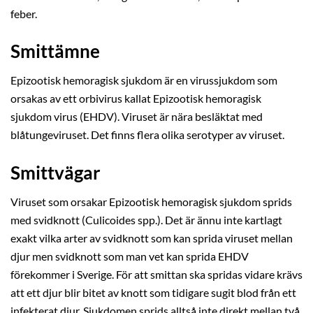
feber.
Smittämne
Epizootisk hemoragisk sjukdom är en virussjukdom som
orsakas av ett orbivirus kallat Epizootisk hemoragisk
sjukdom virus (EHDV). Viruset är nära besläktat med
blåtungeviruset. Det finns flera olika serotyper av viruset.
Smittvägar
Viruset som orsakar Epizootisk hemoragisk sjukdom sprids
med svidknott (Culicoides spp.). Det är ännu inte kartlagt
exakt vilka arter av svidknott som kan sprida viruset mellan
djur men svidknott som man vet kan sprida EHDV
förekommer i Sverige. För att smittan ska spridas vidare krävs
att ett djur blir bitet av knott som tidigare sugit blod från ett
infekterat djur. Sjukdomen sprids alltså inte direkt mellan två