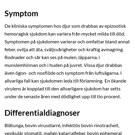
Symptom
De kliniska symptomen hos djur som drabbas av epizootisk
hemoragisk sjukdom kan variera från mycket milda till död.
Symptomen på sjukdomen varierar och omfattar bland annat
feber, ovilja att äta, sväljsvårigheter och kraftig avmagring.
Rodnader och sår kan ses på mulen, läpparna, i
munslemhinnan och i huden på juvret. Vissa djur drabbas
även ögon- och nosflöde och symptom från luftvägarna. I
allvarliga fall kan sjukdomen leda till förlamning. En ökande
virulens är kopplad till den allvarligare sjukdom har setts
under de senaste åren med dödlighet upp till tio procent.
Differentialdiagnoser
Blåtunga, bovin virusdiarré, infektiös bovin rinotracheit,
vesikulär stomatit, malign katarralfeber, bovin ephemeral