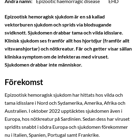
Andra namn:
Epizootic haemorragic disease
EHD
Epizootisk hemoragisk sjukdom är en så kallad
vektorburen sjukdom och sprids via blodsugande
svidknott. Sjukdomen drabbar tama och vilda idisslare.
Klinisk sjukdom ses framför allt hos hjortdjur (framför allt
vitsvanshjortar) och nötkreatur. Får och getter visar sällan
kliniska symptom om de infekteras med viruset.
Sjukdomen drabbar inte människor.
Förekomst
Epizootisk hemoragisk sjukdom har hittats hos vilda och
tama idisslare i Nord och Sydamerika, Amerika, Afrika och
Australien. I oktober 2022 upptäcktes sjukdomen även i
Europa, hos nötkreatur på Sardinien. Sedan dess har viruset
spridits snabbt i södra Europa och sjukdomen förekommer
nu i Italien, Spanien, Portugal samt Frankrike.