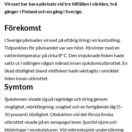
Viruset har bara påvisats vid tre tillfällen i världen, två
gånger i Finland och en gång i Sverige.
Förekomst
I Sverige påvisades viruset på ettårig öring i en kustodling.
Tidpunkten för påvisandet var sen höst–förvinter med en
vattentemperatur på cirka 8° C. Den insjuknade fisken hade
satts ut i odlingen någon månad innan sjukdomsutbrottet. En
ökad dödlighet bland vildfisken hade iakttagits i området
tiden innan utbrottet.
Symtom
Sjukdomen visade sig på regnbåge och öring genom
vinglighet, mörkfärgning, svaghet och en fortgående låg (5–
10 procent) dödlighet. Obduktion vid det första finska
utbrottet visade på en senapsgul lever, ljusröd njure och
blödningar i muskulaturen. Vid mikroskopisk undersökning