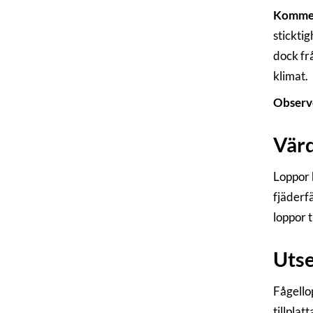
Komme
sticktig
dock fr
klimat.
Observe
Vär
Loppor h
fjäderf
loppor t
Uts
Fågello
tillplat