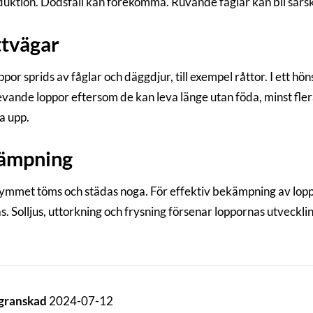
uktion. Dödsfall kan förekomma. Ruvande fåglar kan bli särskil
tvägar
por sprids av fåglar och däggdjur, till exempel råttor. I ett hö
levande loppor eftersom de kan leva länge utan föda, minst fler
a upp.
ämpning
ymmet töms och städas noga. För effektiv bekämpning av lop
. Solljus, uttorkning och frysning försenar loppornas utvecklin
 granskad
2024-07-12