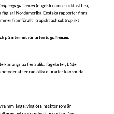
dnophaga gallinacea
(engelsk namn: stickfast flea,
ra fåglar i Nordamerika. Enstaka rapporter finns
mmer framförallt i tropiskt och subtropiskt
ch på internet rör arten
E. gallinacea
.
de kan angripa flera olika fågelarter, både
 betyder att en rad olika djurarter kan sprida
l fyra mm långa, vinglösa insekter som är
 till exempel i värpreden. Loppor har långa