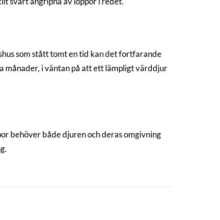
t svårt angripna av loppor i redet.
nshus som stått tomt en tid kan det fortfarande
a månader, i väntan på att ett lämpligt värddjur
por behöver både djuren och deras omgivning
g.