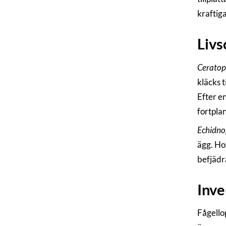
kraftig
Livs
Ceratoph
kläcks t
Efter en
fortpla
Echidno
ägg. Ho
befjädr
Inve
Fågellop