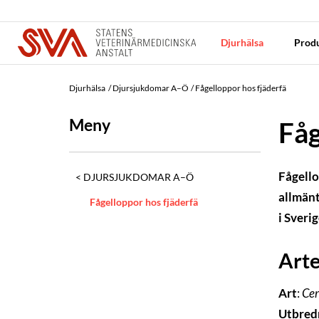
Djurhälsa
Produ
Djurhälsa
Djursjukdomar A–Ö
Fågelloppor hos fjäderfä
Meny
Fåg
Fågello
DJURSJUKDOMAR A–Ö
allmänt
Fågelloppor hos fjäderfä
i Sverig
Arte
Art
:
Cer
Utbred