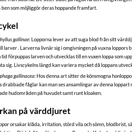
a ben som möjliggör deras hoppande framfart.
cykel
yllus gallinae
: Lopporna lever av att suga blod från sitt vär
ill larver . Larverna livnär sig i omgivningen på vuxna loppors 
 tid förpuppas larven och utvecklas till en vuxen loppa som upp
nta sig. Livscykelns längd kan variera mycket då loppans utve
phaga gallinacea
: Hos denna art sitter de könsmogna honloppor
s drabbade fåglar kan man ses ansamlingar av denna loppart r
ade hudområden på huvudet samt runt kloaken.
rkan på värddjuret
por orsakar klåda, irritation, störd vila och sömn, blodbrist, s