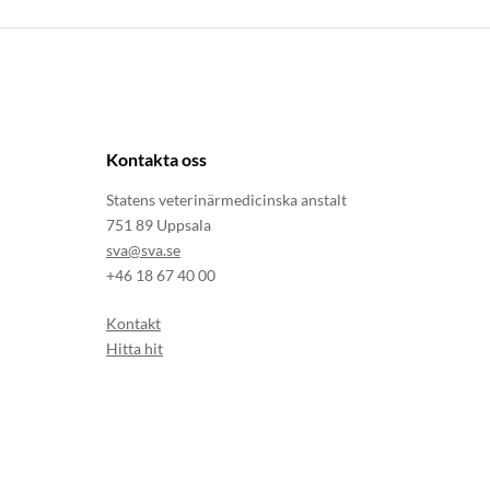
Kontakta oss
Statens veterinärmedicinska anstalt
751 89 Uppsala
sva@sva.se
+46 18 67 40 00
Kontakt
Hitta hit