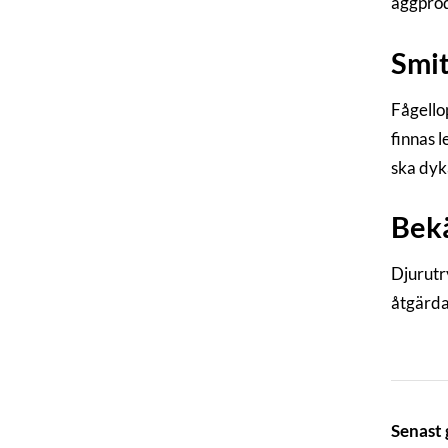
äggprod
Smit
Fågellop
finnas 
ska dyk
Bek
Djurutr
åtgärdas
Senast