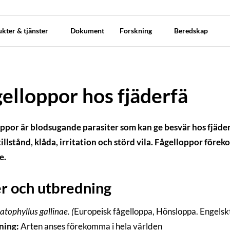
kter & tjänster
Dokument
Forskning
Beredskap
elloppor hos fjäderfä
ppor är blodsugande parasiter som kan ge besvär hos fjäderf
illstånd, klåda, irritation och störd vila. Fågelloppor för
e.
r och utbredning
atophyllus gallinae. (
Europeisk fågelloppa, Hönsloppa. Engelsk
ning:
Arten anses förekomma i hela världen