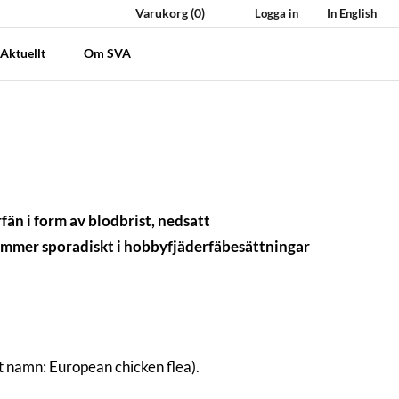
Varukorg
(0)
Logga in
In English
Aktuellt
Om SVA
än i form av blodbrist, nedsatt
ekommer sporadiskt i hobbyfjäderfäbesättningar
t namn: European chicken flea).