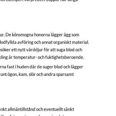
ddjur. De könsmogna honorna lägger ägg som
blodfyllda avföring och annat organiskt material.
söker ett nytt värddjur för att suga blod och
ckling är temperatur- och fuktighetsberoende.
na fast i huden där de suger blod och lägger
unt ögon, kam, slör och andra sparsamt
änkt allmäntillstånd och eventuellt sänkt