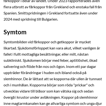
fårkoppor i delar av landet. Under 2023 rapporterades även
flera utbrott av fårkoppor från Grekland och enstaka fall från
Spanien. Smittspridningen i Grekland fortsatte även under
2024 med spridning till Bulgarien.
Symtom
Symtombilden vid fårkoppor och getkoppor är mycket
likartad. Sjukdomsförloppet kan vara akut, vilket vanligen är
fallet i fullt mottagliga besättningar, eller milt, nästan
subkliniskt. Sjukdomen börjar med feber, aptitlöshet, ökad
salivering och flöde från nos och ögon. Inom ett par dagar
uppträder förändringar i huden och ibland också på
slemhinnor. De är lättast att se kopporna där ullen är tunnast
och i munhålan. Kopporna börjar som röda "prickar" och
utvecklas vidare till blåsor som kan vätska sig och sedan
övergå i krustor under avläkningen. Koppor på slemhinnor
inne magtarmkanalen kan ge allvarliga symtom och unga djur