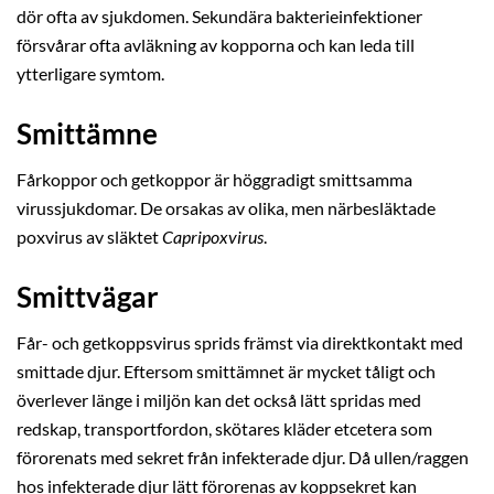
dör ofta av sjukdomen. Sekundära bakterieinfektioner
försvårar ofta avläkning av kopporna och kan leda till
ytterligare symtom.
Smittämne
Fårkoppor och getkoppor är höggradigt smittsamma
virussjukdomar. De orsakas av olika, men närbesläktade
poxvirus av släktet
Capripoxvirus
.
Smittvägar
Får- och getkoppsvirus sprids främst via direktkontakt med
smittade djur. Eftersom smittämnet är mycket tåligt och
överlever länge i miljön kan det också lätt spridas med
redskap, transportfordon, skötares kläder etcetera som
förorenats med sekret från infekterade djur. Då ullen/raggen
hos infekterade djur lätt förorenas av koppsekret kan