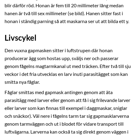
blir därför röd. Honan är fem till 20 millimeter lång medan
hanen är två till sex millimeter (se bild). Hanen sitter fast i
honan i ständig parning så att maskarna ser ut att bilda ett y.
Livscykel
Den vuxna gapmasken sitter i luftstrupen där honan
producerar ägg som hostas upp, sväljs ner och passerar
genom fågelns magtarmkanal ut med träcken. Efter två till sju
veckor i det fria utvecklas en larv inuti parasitägget som kan
smitta nya fåglar.
Fåglar smittas med gapmask antingen genom att äta
parasitägg med larver eller genom att få i sig frilevande larver
eller larver som kan finnas till exempel i daggmaskar, sniglar
och snäckor). Väl nere i fågelns tarm tar sig gapmasklarverna
genom tarmväggen och ut i blodet för vidare transport till
luftvägarna. Larverna kan också ta sig direkt genom väggen i