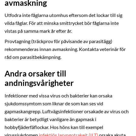
avmaskning
Utfodra inte fåglarna utomhus eftersom det lockar till sig
vilda fåglar. För att minska smittrycket bör fåglarna inte
vistas på samma mark år efter år.
Provtagning (träckprov för påvisande av parasitägg)
rekommenderas innan avmaskning. Kontakta veterinär för
råd om parasitbekämpning.
Andra orsaker till
andningsvårigheter
Infektioner med vissa virus och bakterier kan orsaka
sjukdomssymtom som liknar de som kan ses vid
gapmaskangrepp. Luftvägsinfektioner orsakade av virus och
bakterier är betydligt vanligare än gapmask i
hobbyfjäderfäflockar. Hos höns kan till exempel
virussjukdomen
infektiös laryngotrakeit (ILT)
orsaka akuta