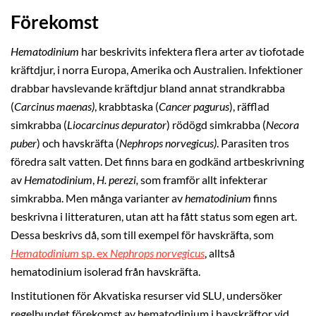
Förekomst
Hematodinium
har beskrivits infektera flera arter av tiofotade
kräftdjur, i norra Europa, Amerika och Australien. Infektioner
drabbar havslevande kräftdjur bland annat strandkrabba
(
Carcinus maenas)
, krabbtaska (
Cancer pagurus
), räfflad
simkrabba (
Liocarcinus depurator
) rödögd simkrabba (
Necora
puber
) och havskräfta (
Nephrops norvegicus)
. Parasiten tros
föredra salt vatten. Det finns bara en godkänd artbeskrivning
av
Hematodinium
,
H. perezi,
som framför allt infekterar
simkrabba. Men många varianter av
hematodinium
finns
beskrivna i litteraturen, utan att ha fått status som egen art.
Dessa beskrivs då, som till exempel för havskräfta, som
Hematodinium
sp. ex
Nephrops norvegicus
, alltså
hematodinium isolerad från havskräfta.
Institutionen för Akvatiska resurser vid SLU, undersöker
regelbundet förekomst av hematodinium i havskräftor vid