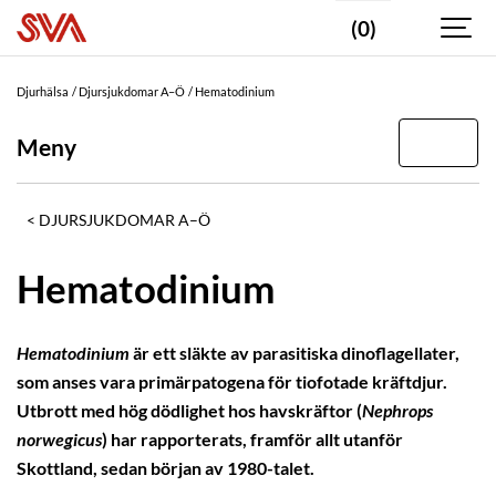
(0)
Djurhälsa
Djursjukdomar A–Ö
Hematodinium
Meny
DJURSJUKDOMAR A–Ö
Hematodinium
Hematodinium
är ett släkte av parasitiska dinoflagellater,
som anses vara primärpatogena för tiofotade kräftdjur.
Utbrott med hög dödlighet hos havskräftor (
Nephrops
norwegicus
) har rapporterats, framför allt utanför
Skottland, sedan början av 1980-talet.