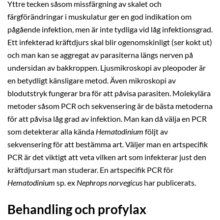
Yttre tecken såsom missfärgning av skalet och
färgförändringar i muskulatur ger en god indikation om
pågående infektion, men är inte tydliga vid låg infektionsgrad.
Ett infekterad kräftdjurs skal blir ogenomskinligt (ser kokt ut)
och man kan se aggregat av parasiterna längs nerven på
undersidan av bakkroppen. Ljusmikroskopi av pleopoder är
en betydligt känsligare metod. Även mikroskopi av
blodutstryk fungerar bra för att påvisa parasiten. Molekylära
metoder såsom PCR och sekvensering är de bästa metoderna
för att påvisa låg grad av infektion. Man kan då välja en PCR
som detekterar alla kända
Hematodinium
följt av
sekvensering för att bestämma art. Väljer man en artspecifik
PCR är det viktigt att veta vilken art som infekterar just den
kräftdjursart man studerar. En artspecifik PCR för
Hematodinium
sp. ex
Nephrops norvegicus
har publicerats.
Behandling och profylax