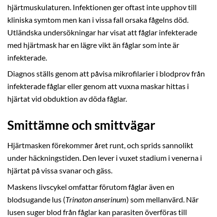
hjärtmuskulaturen. Infektionen ger oftast inte upphov till
kliniska symtom men kan i vissa fall orsaka fågelns död.
Utländska undersökningar har visat att fåglar infekterade
med hjärtmask har en lägre vikt än fåglar som inte är
infekterade.
Diagnos ställs genom att påvisa mikrofilarier i blodprov från
infekterade fåglar eller genom att vuxna maskar hittas i
hjärtat vid obduktion av döda fåglar.
Smittämne och smittvägar
Hjärtmasken förekommer året runt, och sprids sannolikt
under häckningstiden. Den lever i vuxet stadium i venerna i
hjärtat på vissa svanar och gäss.
Maskens livscykel omfattar förutom fåglar även en
blodsugande lus (
Trinaton anserinum
) som mellanvärd. När
lusen suger blod från fåglar kan parasiten överföras till