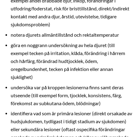
exempel andel drabbade djur, inköp, förändringar i
utfodring/foderstat, risk för bristtillstånd, direkt/indirekt
kontakt med andra djur, årstid, utevistelse, tidigare
sjukdomsproblem)
notera djurets allmäntillstånd och rektaltemperatur
göra en noggrann undersökning av hela djuret (till
exempel tecken på irritation, klåda, förändring i hårrem
och hårfärg, förändrad hudtjocklek, ödem,
oregelbundenhet, tecken på infektion eller annan
sjuklighet)
undersöka var på kroppen lesionerna finns samt deras
utseende (till exempel form, tjocklek, konsistens, färg,
förekomst av subkutana ödem, blödningar)
identifiera vad som är primära lesioner (direkt orsakade av
hudsjukdomen, tydligast i tidigt stadium av sjukdomen)
eller sekundära lesioner (oftast ospecifika förändringar