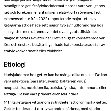
ovanligt hos get. Stafylokockdermatit anses vara vanligt hos
get och förekommer antagligen relativt ofta i Sverige. I ett
examensarbete från 2022 rapporterade majoriteten av
getägarna att de hade sett någon typ av hudförändring hos
sina getter, men däremot var det ovanligt att tillståndet
diagnosticerats av veterinär. Det vanligast konstaterade var
löss och enstaka besättningar hade haft konstaterade fall av
stafylokockdermatit eller zinkbrist.
Etiologi
Hudsjukdomar hos getter kan ha många olika orsaker. De kan
vara infektiösa (parasiter, svamp, bakterier, virus),
neoplastiska, nutritionella, toxiska, fysiska, autoimmuna eller
ärftliga. De kan vara primära eller sekundära.
Många getägare vittnar om svårigheter att öronmärka getter.
Getter tenderar att dra av varandra märkena, med skador