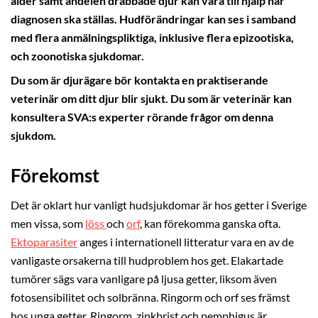
ålder samt andelen drabbade djur kan vara till hjälp när
diagnosen ska ställas. Hudförändringar kan ses i samband
med flera anmälningspliktiga, inklusive flera epizootiska,
och zoonotiska sjukdomar.
Du som är djurägare bör kontakta en praktiserande
veterinär om ditt djur blir sjukt. Du som är veterinär kan
konsultera SVA:s experter rörande frågor om denna
sjukdom.
Förekomst
Det är oklart hur vanligt hudsjukdomar är hos getter i Sverige
men vissa, som
löss
och
orf
, kan förekomma ganska ofta.
Ektoparasiter
anges i internationell litteratur vara en av de
vanligaste orsakerna till hudproblem hos get. Elakartade
tumörer sägs vara vanligare på ljusa getter, liksom även
fotosensibilitet och solbränna. Ringorm och orf ses främst
hos unga getter. Ringorm, zinkbrist och pemphigus är