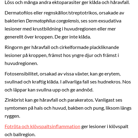
Löss och många andra ektoparasiter ger klåda och håravfall.
Dermatofilos eller regnskållor/streptotrikos, orsakade av
bakterien
Dermatophilus congolensis
, ses som exsudativa
lesioner med krustbildning i huvudregionen eller mer
generellt över kroppen. De ger inte klåda.
Ringorm ger håravfall och cirkelformade plackliknande
lesioner på kroppen, främst hos yngre djur och främst i
huvudregionen.
Fotosensibilitet, orsakad av vissa växter, kan ge erytem,
svullnad och kraftig klåda. I allvarliga fall ses hudnekros. Nos
och läppar kan svullna upp och ge andnöd.
Zinkbrist kan ge håravfall och parakeratos. Vanligast ses
symtomen på hals och huvud, bakben och pung, liksom längs
ryggen.
Fotröta och klövspaltsinflammation
ger lesioner i klövspalt
och ballregion.