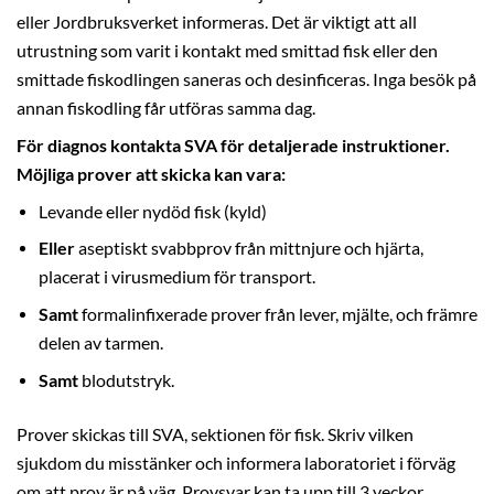
eller Jordbruksverket informeras. Det är viktigt att all
utrustning som varit i kontakt med smittad fisk eller den
smittade fiskodlingen saneras och desinficeras. Inga besök på
annan fiskodling får utföras samma dag.
För diagnos kontakta SVA för detaljerade instruktioner.
Möjliga prover att skicka kan vara:
Levande eller nydöd fisk (kyld)
Eller
aseptiskt svabbprov från mittnjure och hjärta,
placerat i virusmedium för transport.
Samt
formalinfixerade prover från lever, mjälte, och främre
delen av tarmen.
Samt
blodutstryk.
Prover skickas till SVA, sektionen för fisk. Skriv vilken
sjukdom du misstänker och informera laboratoriet i förväg
om att prov är på väg. Provsvar kan ta upp till 3 veckor