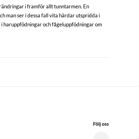
rändringar i framför allt tunntarmen. En
ch man ser i dessa fall vita härdar utspridda i
em i haruppfödningar och fågeluppfödningar om
Följ oss