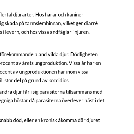
lertal djurarter. Hos harar och kaniner
ig skada på tarmslemhinnan, vilket ger diarré
i levern, och hos vissa andfåglar i njuren.
gt förekommande bland vilda djur. Dödligheten
rocent av årets ungproduktion. Vissa år har en
procent av ungproduktionen har inom vissa
ll stor del på grund av koccidios.
ndra djur får i sig parasiterna tillsammans med
gniga höstar då parasiterna överlever bäst i det
snabb död, eller en kronisk åkomma där djuret