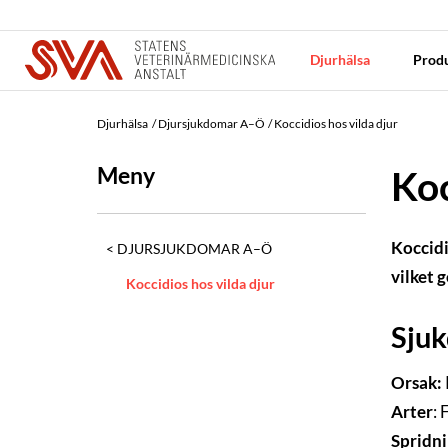
Djurhälsa
Produ
Djurhälsa
Djursjukdomar A–Ö
Koccidios hos vilda djur
Meny
Koc
Koccidi
DJURSJUKDOMAR A–Ö
vilket 
Koccidios hos vilda djur
Sju
Orsak:
Arter
: 
Spridn