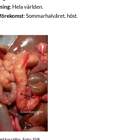
ning
: Hela världen.
sförekomst
: Sommarhalvåret, höst.
d koccidios. Foto: SVA