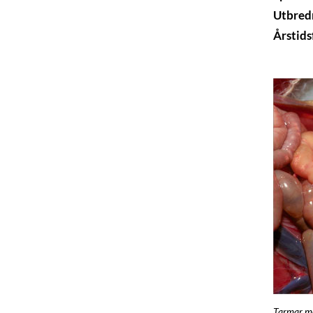
Utbred
Årstid
Tarmar me