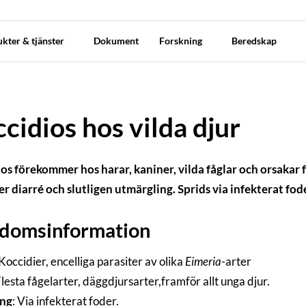
kter & tjänster
Dokument
Forskning
Beredskap
cidios hos vilda djur
os förekommer hos harar, kaniner, vilda fåglar och orsakar 
ger diarré och slutligen utmärgling. Sprids via infekterat fo
kdomsinformation
Koccidier, encelliga parasiter av olika
Eimeria
-arter
Flesta fågelarter, däggdjursarter,framför allt unga djur.
ing
: Via infekterat foder.