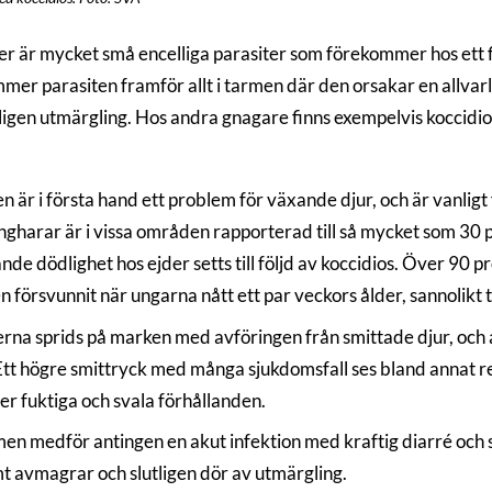
er är mycket små encelliga parasiter som förekommer hos ett f
mer parasiten framför allt i tarmen där den orsakar en allvarl
ligen utmärgling. Hos andra gnagare finns exempelvis koccidios 
en är i första hand ett problem för växande djur, och är vanli
ngharar är i vissa områden rapporterad till så mycket som 30 p
nde dödlighet hos ejder setts till följd av koccidios. Över 90 
försvunnit när ungarna nått ett par veckors ålder, sannolikt ti
erna sprids på marken med avföringen från smittade djur, och a
Ett högre smittryck med många sjukdomsfall ses bland annat re
er fuktiga och svala förhållanden.
en medför antingen en akut infektion med kraftig diarré och 
t avmagrar och slutligen dör av utmärgling.