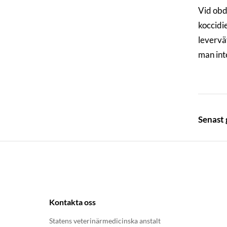
Vid obd
koccidie
levervä
man int
Senast
Kontakta oss
Statens veterinärmedicinska anstalt