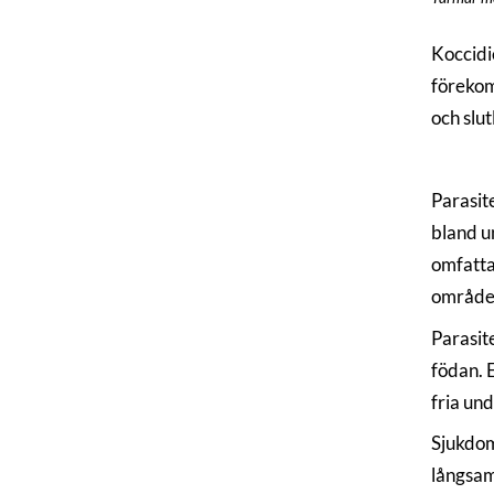
Koccidi
förekom
och slut
Parasit
bland u
omfatta
områden 
Parasit
födan. 
fria und
Sjukdom
långsam