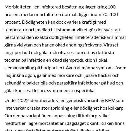
Morbiditeten i en infekterad besättning ligger kring 100
procent medan mortaliteten normalt ligger inom 70–100
procent. Dödligheten kan dock variera kraftigt med
temperatur och mellan fiskstammar vilket gör det svårt att
bestämma den exakta dödligheten. Infekterade fiskar simmar
gärna vid ytan och har en ökad andningsfrekvens. Viruset
angriper hud och gälar och ofta ses som ett av de första
tecknen på infektion en ökad slemproduktion (lokal
slemansamling på hudpartier). Även allmänna symtom såsom
insjunkna ögon, gälar med mörkare och ljusare fläckar och
sekundära bakteriella och parasitära infektioner på hud och
gälar kan ses. De inre symtomen är ospecifika.
Under 2022 identifierade vi en genetisk variant av KHV som
inte verkar orsaka stor spridning eller dödlighet hos koikarp.
Om denna variant är en anpassning till koikarp, vilket
medfört en lägre mortalitet är i dagsläget okänt. Risken finns
att viruset fortsätter mutera och får tillbaka sin höga