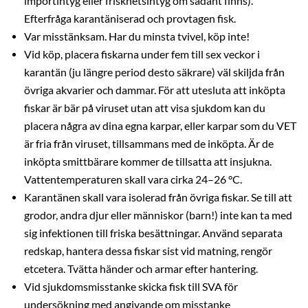
importintyg eller friskhetsintyg om sådant finns).
Efterfråga karantäniserad och provtagen fisk.
Var misstänksam. Har du minsta tvivel, köp inte!
Vid köp, placera fiskarna under fem till sex veckor i
karantän (ju längre period desto säkrare) väl skiljda från
övriga akvarier och dammar. För att utesluta att inköpta
fiskar är bär på viruset utan att visa sjukdom kan du
placera några av dina egna karpar, eller karpar som du VET
är fria från viruset, tillsammans med de inköpta. Är de
inköpta smittbärare kommer de tillsatta att insjukna.
Vattentemperaturen skall vara cirka 24–26 °C.
Karantänen skall vara isolerad från övriga fiskar. Se till att
grodor, andra djur eller människor (barn!) inte kan ta med
sig infektionen till friska besättningar. Använd separata
redskap, hantera dessa fiskar sist vid matning, rengör
etcetera. Tvätta händer och armar efter hantering.
Vid sjukdomsmisstanke skicka fisk till SVA för
undersökning med angivande om misstanke