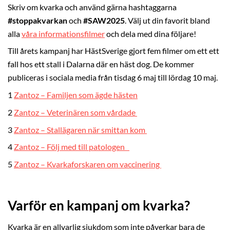
Skriv om kvarka och använd gärna hashtaggarna
#stoppakvarkan
och
#SAW2025
. Välj ut din favorit bland
alla
våra informationsfilmer
och dela med dina följare!
Till årets kampanj har HästSverige gjort fem filmer om ett ett
fall hos ett stall i Dalarna där en häst dog. De kommer
publiceras i sociala media från tisdag 6 maj till lördag 10 maj.
1
Zantoz – Familjen som ägde hästen
2
Zantoz – Veterinären som vårdade
3
Zantoz – Stallägaren när smittan kom
4
Zantoz – Följ med till patologen
5
Zantoz – Kvarkaforskaren om vaccinering
Varför en kampanj om kvarka?
Kvarka är en allvarlig sjukdom som inte påverkar bara de