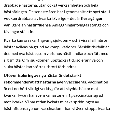
drabbade hästarna, utan också verksamheten och hela
hästnäringen. De senaste åren har i genomsnitt
ett nytt stall i
veckan
drabbats av kvarka i Sverige – det är
flera gånger
vanligare än hästinfluensa
. Anläggningar tvingas stänga och
tävlingar ställs in.
Kvarka kan orsaka långvarig sjukdom – och i vissa fall måste
hästar avlivas på grund av komplikationer. Särskilt riskfyllt är
det med nya hästar, som varit hos hästhandlare och fått med
sig smitta. Om sjukdomen upptäcks i tid, isolerar nya och
sjuka hästar kan större utbrott förhindras.
Utöver isolering av nya hästar är det starkt
rekommenderat att hästarna även vaccineras
.
Vaccination
är ett oerhört viktigt verktyg för att skydda hästar mot
kvarka. Tyvärr har svenska hästar en låg vaccinationsgrad
mot kvarka. Vi har redan lyckats minska spridningen av
hästinfluensa genom vaccination – kan vi även stoppa kvarka