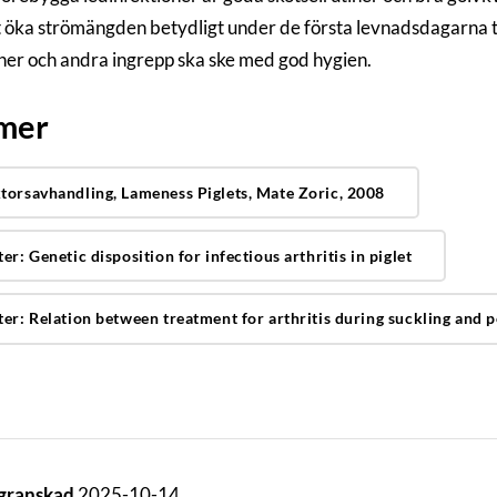
t öka strömängden betydligt under de första levnadsdagarna ti
oner och andra ingrepp ska ske med god hygien.
 mer
torsavhandling, Lameness Piglets, Mate Zoric, 2008
er: Genetic disposition for infectious arthritis in piglet
ter: Relation between treatment for arthritis during suckling and 
 granskad
2025-10-14