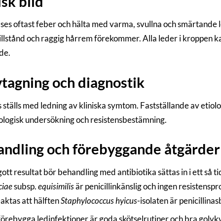
isk bild
t ses oftast feber och hälta med varma, svullna och smärtande 
illstånd och raggig hårrem förekommer. Alla leder i kroppen k
de.
tagning och diagnostik
 ställs med ledning av kliniska symtom. Fastställande av etio
ologisk undersökning och resistensbestämning.
ndling och förebyggande åtgärder
gott resultat bör behandling med antibiotika sättas in i ett så t
ciae
subsp.
equisimilis
är penicillinkänslig och ingen resistensp
aktas att hälften
Staphylococcus hyicus
-isolaten är penicillinas
förebygga ledinfektioner är goda skötselrutiner och bra golvkva