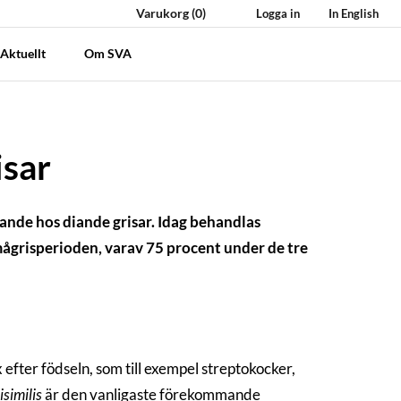
Varukorg
(0)
Logga in
In English
Aktuellt
Om SVA
isar
ande hos diande grisar. Idag behandlas
smågrisperioden, varav 75 procent under de tre
efter födseln, som till exempel streptokocker,
isimilis
är den vanligaste förekommande