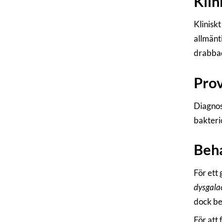
Klin
Klinisk
allmänt
drabba
Prov
Diagnos
bakteri
Beha
För ett 
dysgala
dock be
För att 