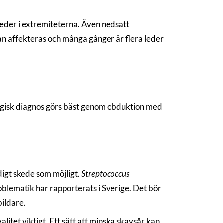
leder i extremiteterna. Även nedsatt
an affekteras och många gånger är flera leder
logisk diagnos görs bäst genom obduktion med
idigt skede som möjligt.
Streptococcus
roblematik har rapporterats i Sverige. Det bör
bildare.
litet viktigt. Ett sätt att minska skavsår kan