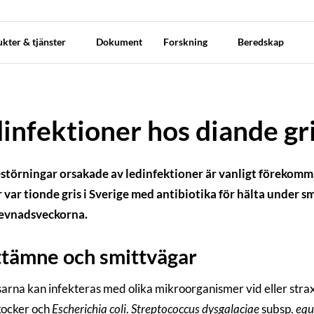
kter & tjänster
Dokument
Forskning
Beredskap
infektioner hos diande gr
störningar orsakade av ledinfektioner är vanligt förekomm
 var tionde gris i Sverige med antibiotika för hälta under 
levnadsveckorna.
tämne och smittvägar
arna kan infekteras med olika mikroorganismer vid eller strax 
kocker och
Escherichia coli
.
Streptococcus dysgalaciae
subsp.
equ