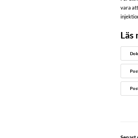
vara at
injekti
Läs
Dok
Post
Pos
Senast