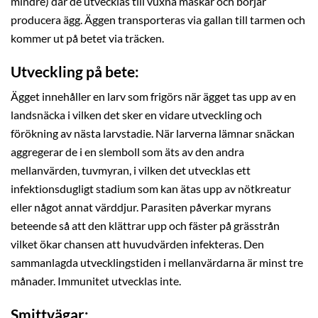
mindre) där de utvecklas till vuxna maskar och börjar
producera ägg. Äggen transporteras via gallan till tarmen och
kommer ut på betet via träcken.
Utveckling på bete:
Ägget innehåller en larv som frigörs när ägget tas upp av en
landsnäcka i vilken det sker en vidare utveckling och
förökning av nästa larvstadie. När larverna lämnar snäckan
aggregerar de i en slemboll som äts av den andra
mellanvärden, tuvmyran, i vilken det utvecklas ett
infektionsdugligt stadium som kan ätas upp av nötkreatur
eller något annat värddjur. Parasiten påverkar myrans
beteende så att den klättrar upp och fäster på grässtrån
vilket ökar chansen att huvudvärden infekteras. Den
sammanlagda utvecklingstiden i mellanvärdarna är minst tre
månader. Immunitet utvecklas inte.
Smittvägar: