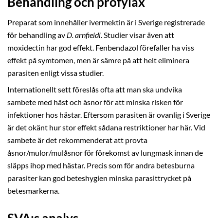
Behandling och profylax
Preparat som innehåller ivermektin är i Sverige registrerade
för behandling av
D. arnfieldi
. Studier visar även att
moxidectin har god effekt. Fenbendazol förefaller ha viss
effekt på symtomen, men är sämre på att helt eliminera
parasiten enligt vissa studier.
Internationellt sett föreslås ofta att man ska undvika
sambete med häst och åsnor för att minska risken för
infektioner hos hästar. Eftersom parasiten är ovanlig i Sverige
är det okänt hur stor effekt sådana restriktioner har här. Vid
sambete är det rekommenderat att provta
åsnor/mulor/mulåsnor för förekomst av lungmask innan de
släpps ihop med hästar. Precis som för andra betesburna
parasiter kan god beteshygien minska parasittrycket på
betesmarkerna.
SVA:s analys