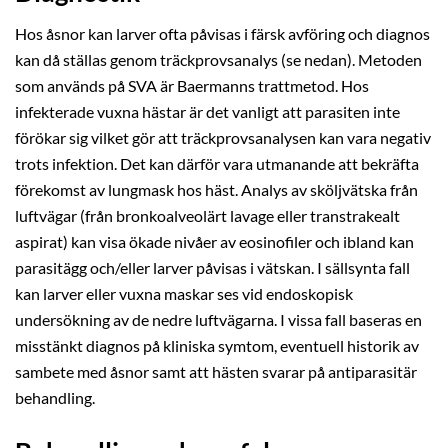
Hos åsnor kan larver ofta påvisas i färsk avföring och diagnos
kan då ställas genom träckprovsanalys (se nedan). Metoden
som används på SVA är Baermanns trattmetod. Hos
infekterade vuxna hästar är det vanligt att parasiten inte
förökar sig vilket gör att träckprovsanalysen kan vara negativ
trots infektion. Det kan därför vara utmanande att bekräfta
förekomst av lungmask hos häst. Analys av sköljvätska från
luftvägar (från bronkoalveolärt lavage eller transtrakealt
aspirat) kan visa ökade nivåer av eosinofiler och ibland kan
parasitägg och/eller larver påvisas i vätskan. I sällsynta fall
kan larver eller vuxna maskar ses vid endoskopisk
undersökning av de nedre luftvägarna. I vissa fall baseras en
misstänkt diagnos på kliniska symtom, eventuell historik av
sambete med åsnor samt att hästen svarar på antiparasitär
behandling.