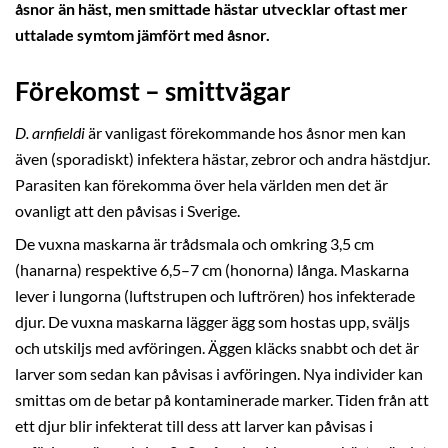
åsnor än häst, men smittade hästar utvecklar oftast mer
uttalade symtom jämfört med åsnor.
Förekomst – smittvägar
D. arnfieldi
är vanligast förekommande hos åsnor men kan
även (sporadiskt) infektera hästar, zebror och andra hästdjur.
Parasiten kan förekomma över hela världen men det är
ovanligt att den påvisas i Sverige.
De vuxna maskarna är trådsmala och omkring 3,5 cm
(hanarna) respektive 6,5–7 cm (honorna) långa. Maskarna
lever i lungorna (luftstrupen och luftrören) hos infekterade
djur. De vuxna maskarna lägger ägg som hostas upp, sväljs
och utskiljs med avföringen. Äggen kläcks snabbt och det är
larver som sedan kan påvisas i avföringen. Nya individer kan
smittas om de betar på kontaminerade marker. Tiden från att
ett djur blir infekterat till dess att larver kan påvisas i