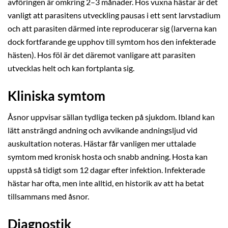
avföringen är omkring 2–3 månader. Hos vuxna hästar är det
vanligt att parasitens utveckling pausas i ett sent larvstadium
och att parasiten därmed inte reproducerar sig (larverna kan
dock fortfarande ge upphov till symtom hos den infekterade
hästen). Hos föl är det däremot vanligare att parasiten
utvecklas helt och kan fortplanta sig.
Kliniska symtom
Åsnor uppvisar sällan tydliga tecken på sjukdom. Ibland kan
lätt ansträngd andning och avvikande andningsljud vid
auskultation noteras. Hästar får vanligen mer uttalade
symtom med kronisk hosta och snabb andning. Hosta kan
uppstå så tidigt som 12 dagar efter infektion. Infekterade
hästar har ofta, men inte alltid, en historik av att ha betat
tillsammans med åsnor.
Diagnostik