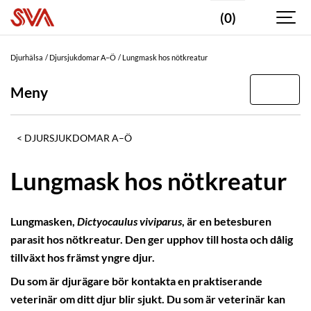
(0)
Djurhälsa
Djursjukdomar A–Ö
Lungmask hos nötkreatur
Meny
DJURSJUKDOMAR A–Ö
Lungmask hos nötkreatur
Lungmasken,
Dictyocaulus viviparus
, är en betesburen
parasit hos nötkreatur. Den ger upphov till hosta och dålig
tillväxt hos främst yngre djur.
Du som är djurägare bör kontakta en praktiserande
veterinär om ditt djur blir sjukt. Du som är veterinär kan