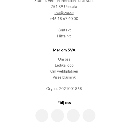
Statens veterinärmedicinska anstalt
751 89 Uppsala
sva@sva.se
+46 18 67 40 00
Kontakt
Hitta hit
Mer om SVA
Om oss
Lediga jobb
Om webbplatsen
Visselblåsning
Org. nr. 2021001868
Följ oss