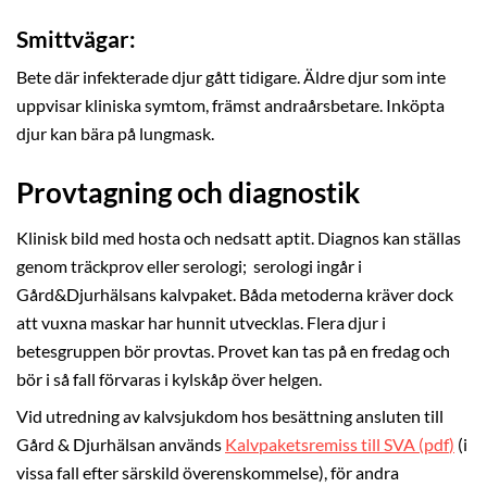
Smittvägar:
Bete där infekterade djur gått tidigare. Äldre djur som inte
uppvisar kliniska symtom, främst andraårsbetare. Inköpta
djur kan bära på lungmask.
Provtagning och diagnostik
Klinisk bild med hosta och nedsatt aptit. Diagnos kan ställas
genom träckprov eller serologi; serologi ingår i
Gård&Djurhälsans kalvpaket. Båda metoderna kräver dock
att vuxna maskar har hunnit utvecklas. Flera djur i
betesgruppen bör provtas. Provet kan tas på en fredag och
bör i så fall förvaras i kylskåp över helgen.
Vid utredning av kalvsjukdom hos besättning ansluten till
Gård & Djurhälsan används
Kalvpaketsremiss till SVA (pdf
)
(i
vissa fall efter särskild överenskommelse), för andra